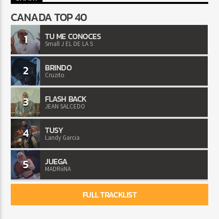
CANADA TOP 40
TU ME CONOCES
1
Small J EL DE LA S
BRINDO
2
Cruzito
FLASH BACK
3
JEAN SALCEDO
TUSY
4
Landy Garcia
JUEGA
5
MADRiiNA
FULL TRACKLIST