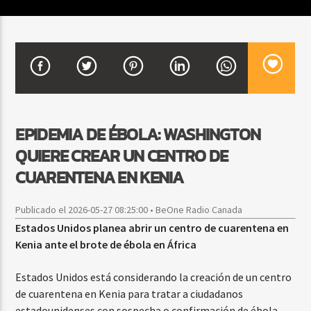
CURRENT SHOW
VIBRAS TROPICALES
2:00 AM
4:00 AM
EPIDEMIA DE ÉBOLA: WASHINGTON
QUIERE CREAR UN CENTRO DE
Beone Radio
CUARENTENA EN KENIA
Publicado el 2026-05-27 08:25:00 • BeOne Radio Canada
Estados Unidos planea abrir un centro de cuarentena en
Kenia ante el brote de ébola en África
Estados Unidos está considerando la creación de un centro
de cuarentena en Kenia para tratar a ciudadanos
estadounidenses con sospecha o confirmación de ébola.