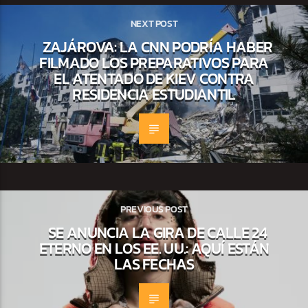
NEXT POST
ZAJÁROVA: LA CNN PODRÍA HABER
FILMADO LOS PREPARATIVOS PARA
EL ATENTADO DE KIEV CONTRA
RESIDENCIA ESTUDIANTIL
PREVIOUS POST
SE ANUNCIA LA GIRA DE CALLE 24
ETERNO EN LOS EE. UU.: AQUÍ ESTÁN
LAS FECHAS