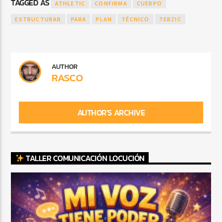
TAGGED AS
ATHLETIC
CONFIRMA
CUERPO
ESTRUCTURAR
PARA
PLAN
TÉCNICO
TERZIC
AUTHOR
RASCO
AUTHOR'S ARCHIVE
TALLER COMUNICACIÓN LOCUCIÓN