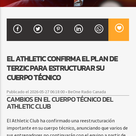
CURRENT SHOW
BEATS URBANOS
11:00 AM
1:00 PM
EL ATHLETIC CONFIRMA EL PLAN DE
TERZIC PARA ESTRUCTURAR SU
Beone Radio
CUERPO TÉCNICO
Publicado el 2026-05-27 06:18:00 • BeOne Radio Canada
CAMBIOS EN EL CUERPO TÉCNICO DEL
ATHLETIC CLUB
El Athletic Club ha confirmado una reestructuración
importante en su cuerpo técnico, anunciando que varios de
sus entrenadores no continuarán con el equipo a partir de