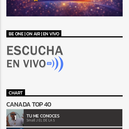
BE ONE | ON AIR | EN VIVO
CHART
CANADA TOP 40
TU ME CONOCES
1
Small J EL DE LA S