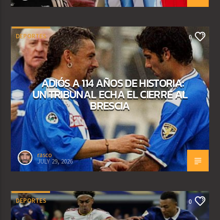
DEPORTES
0
ADIÓS A 114 AÑOS DE HISTORIA:
UN TRIBUNAL ECHA EL CIERRE AL
BRESCIA
rasco
JULY 29, 2026
DEPORTES
0