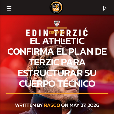
DEPORTES
EL ATHLETIC
CONFIRMA EL PLAN DE
TERZIC PARA
ESTRUCTURAR SU
CUERPO TÉCNICO
CURRENT TRACK
TITLE
WRITTEN BY
RASCO
ON MAY 27, 2026
ARTIST