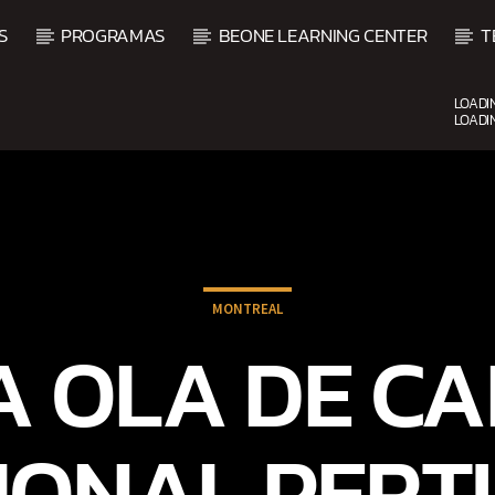
S
PROGRAMAS
BEONE LEARNING CENTER
T
LOADI
LOADI
CURRENT SHOW
FIESTA DJ MIX
9:00 PM
12:00 AM
MONTREAL
 OLA DE C
IONAL PERT