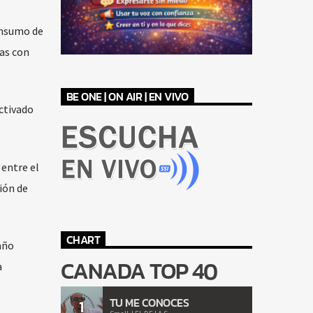
consumo de
nas con
BE ONE | ON AIR | EN VIVO
activado
 entre el
ión de
CHART
año
CANADA TOP 40
a
TU ME CONOCES
1