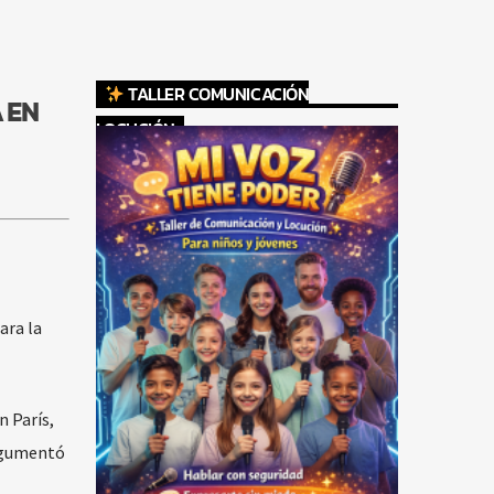
TALLER COMUNICACIÓN
 EN
LOCUCIÓN
ara la
n París,
argumentó