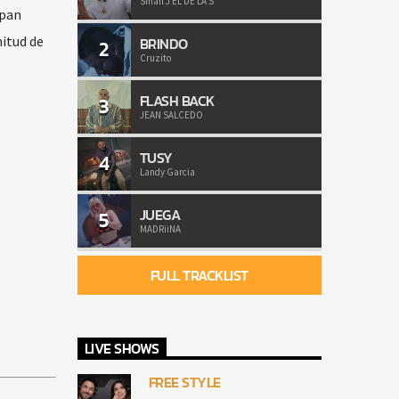
Small J EL DE LA S
ipan
nitud de
BRINDO
2
Cruzito
FLASH BACK
3
JEAN SALCEDO
TUSY
4
Landy Garcia
JUEGA
5
MADRiiNA
FULL TRACKLIST
LIVE SHOWS
FREE STYLE