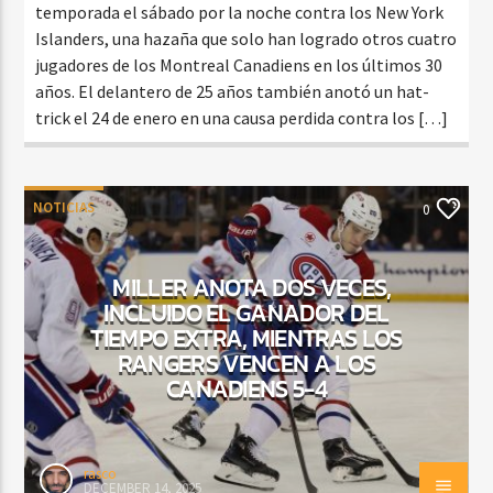
temporada el sábado por la noche contra los New York
Islanders, una hazaña que solo han logrado otros cuatro
jugadores de los Montreal Canadiens en los últimos 30
años. El delantero de 25 años también anotó un hat-
trick el 24 de enero en una causa perdida contra los […]
NOTICIAS
0
MILLER ANOTA DOS VECES,
INCLUIDO EL GANADOR DEL
TIEMPO EXTRA, MIENTRAS LOS
RANGERS VENCEN A LOS
CANADIENS 5-4
rasco
DECEMBER 14, 2025