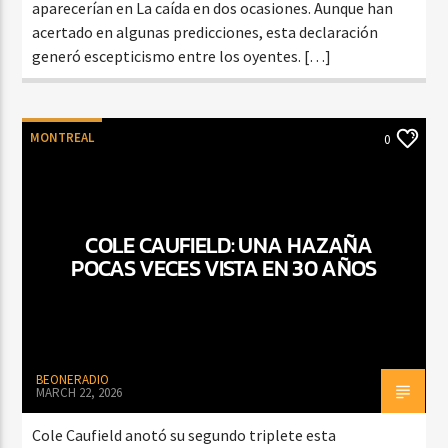
aparecerían en La caída en dos ocasiones. Aunque han
acertado en algunas predicciones, esta declaración
generó escepticismo entre los oyentes. […]
MONTREAL
0
COLE CAUFIELD: UNA HAZAÑA
POCAS VECES VISTA EN 30 AÑOS
BEONERADIO
MARCH 22, 2026
Cole Caufield anotó su segundo triplete esta