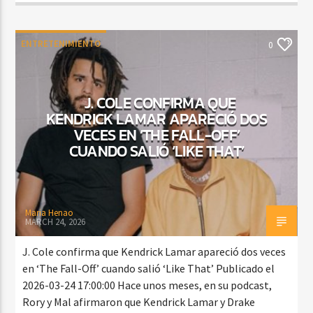
ENTRETENIMIENTO
0
J. COLE CONFIRMA QUE
KENDRICK LAMAR APARECIÓ DOS
VECES EN ‘THE FALL-OFF’
CUANDO SALIÓ ‘LIKE THAT’
Maria Henao
MARCH 24, 2026
J. Cole confirma que Kendrick Lamar apareció dos veces
en ‘The Fall-Off’ cuando salió ‘Like That’ Publicado el
2026-03-24 17:00:00 Hace unos meses, en su podcast,
Rory y Mal afirmaron que Kendrick Lamar y Drake