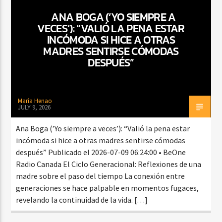
ANA BOGA (’YO SIEMPRE A
VECES’): “VALIÓ LA PENA ESTAR
INCÓMODA SI HICE A OTRAS
CURRENT SHOW
MADRES SENTIRSE CÓMODAS
BALADAS Y VALLENATO
DESPUÉS”
2:00 PM
5:00 PM
Maria Henao
JULY 9, 2026
Beone Radio
Ana Boga (’Yo siempre a veces’): “Valió la pena estar
incómoda si hice a otras madres sentirse cómodas
después” Publicado el 2026-07-09 06:24:00 • BeOne
Radio Canada El Ciclo Generacional: Reflexiones de una
madre sobre el paso del tiempo La conexión entre
generaciones se hace palpable en momentos fugaces,
revelando la continuidad de la vida. […]