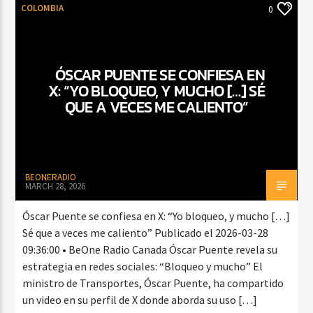
COLOMBIA
0
ÓSCAR PUENTE SE CONFIESA EN
X: “YO BLOQUEO, Y MUCHO […] SÉ
QUE A VECES ME CALIENTO”
BEONERADIO
MARCH 28, 2026
Óscar Puente se confiesa en X: “Yo bloqueo, y mucho […]
Sé que a veces me caliento” Publicado el 2026-03-28
09:36:00 • BeOne Radio Canada Óscar Puente revela su
estrategia en redes sociales: “Bloqueo y mucho” El
ministro de Transportes, Óscar Puente, ha compartido
un video en su perfil de X donde aborda su uso […]