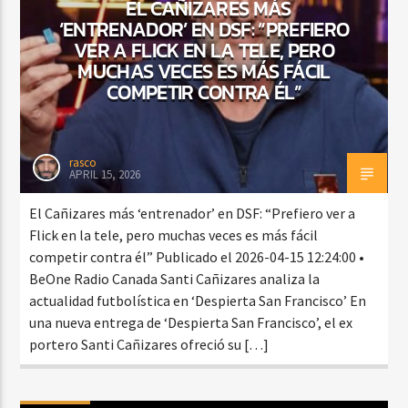
EL CAÑIZARES MÁS
‘ENTRENADOR’ EN DSF: “PREFIERO
VER A FLICK EN LA TELE, PERO
MUCHAS VECES ES MÁS FÁCIL
COMPETIR CONTRA ÉL”
rasco
APRIL 15, 2026
El Cañizares más ‘entrenador’ en DSF: “Prefiero ver a
Flick en la tele, pero muchas veces es más fácil
competir contra él” Publicado el 2026-04-15 12:24:00 •
BeOne Radio Canada Santi Cañizares analiza la
actualidad futbolística en ‘Despierta San Francisco’ En
una nueva entrega de ‘Despierta San Francisco’, el ex
portero Santi Cañizares ofreció su […]