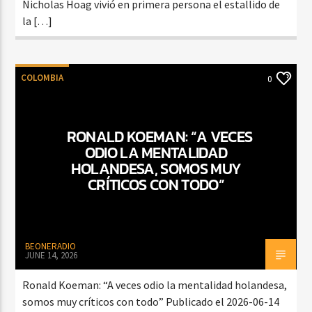
Nicholas Hoag vivió en primera persona el estallido de
la […]
COLOMBIA
0
RONALD KOEMAN: “A VECES
ODIO LA MENTALIDAD
HOLANDESA, SOMOS MUY
CRÍTICOS CON TODO”
BEONERADIO
JUNE 14, 2026
Ronald Koeman: “A veces odio la mentalidad holandesa,
somos muy críticos con todo” Publicado el 2026-06-14