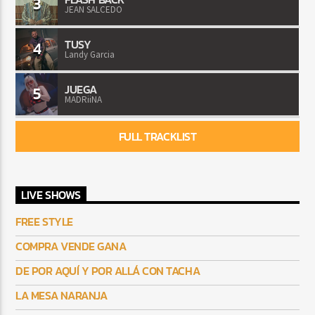
3
JEAN SALCEDO
TUSY
4
Landy Garcia
JUEGA
5
MADRiiNA
FULL TRACKLIST
LIVE SHOWS
FREE STYLE
COMPRA VENDE GANA
DE POR AQUÍ Y POR ALLÁ CON TACHA
LA MESA NARANJA