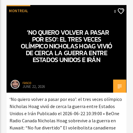
MONTREAL
0
‘NO QUIERO VOLVER A PASAR
POR ESO’: EL TRES VECES
OLÍMPICO NICHOLAS HOAG VIVIÓ
DE CERCA LA GUERRA ENTRE
ESTADOS UNIDOS E IRÁN
rasco
JUNE 22, 2026
‘No quiero volver a pasar por eso’: el tres veces olímpico
Nicholas Hoag vivió de cerca la guerra entre Estados
Unidos e Irán Publicado el 2026-06-22 10:39:00 • BeOne
Radio Canada Nicholas Hoag sobrevive a la guerra en
Kuwait: “No fue divertido” El voleibolista canadiense