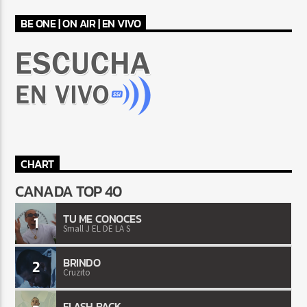
BE ONE | ON AIR | EN VIVO
CHART
CANADA TOP 40
TU ME CONOCES
1
Small J EL DE LA S
BRINDO
2
Cruzito
FLASH BACK