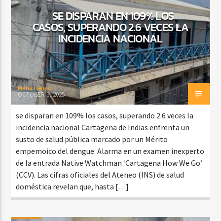
SE DISPARAN EN 109% LOS
CASOS, SUPERANDO 2.6 VECES LA
INCIDENCIA NACIONAL
Maria Henao
OCTOBER 3, 2025
se disparan en 109% los casos, superando 2.6 veces la
incidencia nacional Cartagena de Indias enfrenta un
susto de salud pública marcado por un Mérito
empemoico del dengue. Alarma en un examen inexperto
de la entrada Native Watchman ‘Cartagena How We Go’
(CCV). Las cifras oficiales del Ateneo (INS) de salud
doméstica revelan que, hasta […]