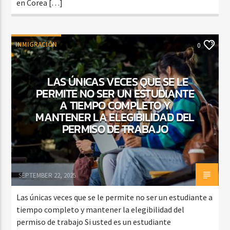
en Corea […]
INMIGRACIÓN
0
LAS ÚNICAS VECES QUE SE LE
PERMITE NO SER UN ESTUDIANTE
A TIEMPO COMPLETO Y
MANTENER LA ELEGIBILIDAD DEL
PERMISO DE TRABAJO
SEPTEMBER 22, 2025
Las únicas veces que se le permite no ser un estudiante a
tiempo completo y mantener la elegibilidad del
permiso de trabajo Si usted es un estudiante