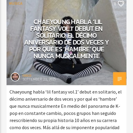
MUSICA
0
CHAEYOUNG HABLA ‘LIL
FANTASY VOL.1’ DEBUT EN
SOLITARIO, EL DÉCIMO
ANIVERSARIO DE DOS VECES Y
POR QUÉ ES ‘HAMBRE’ QUE
NUNCA MUSICALMENTE
rasco
SEPTEMBER 23, 2025
Chaeyoung habla ‘lil fantasy vol.1’ debut en solitario, el
décimo aniversario de dos veces y por qué es ‘hambre’
que nunca musicalmente En medio del panorama de K-
pop en constante cambio, pocos grupos han seguido
reescribiendo su propia historia 10 años en su carrera
como dos veces. Más allá de su imponente popularidad