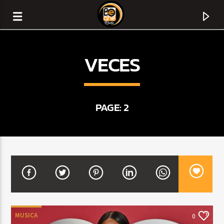
VECES
PAGE: 2
CURRENT TRACK
TITLE
ARTIST
MUSICA
0