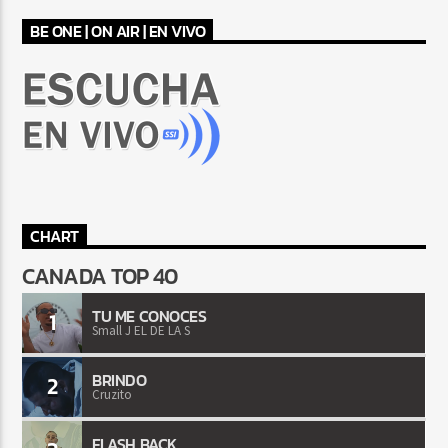
BE ONE | ON AIR | EN VIVO
CHART
CANADA TOP 40
TU ME CONOCES
1
Small J EL DE LA S
BRINDO
2
Cruzito
FLASH BACK