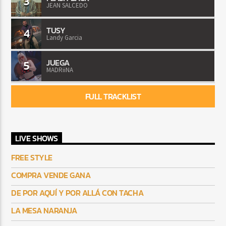
3
JEAN SALCEDO
TUSY
4
Landy Garcia
JUEGA
5
MADRiiNA
FULL TRACKLIST
LIVE SHOWS
FREE STYLE
COMPRA VENDE GANA
DE POR AQUÍ Y POR ALLÁ CON TACHA
LA MESA NARANJA