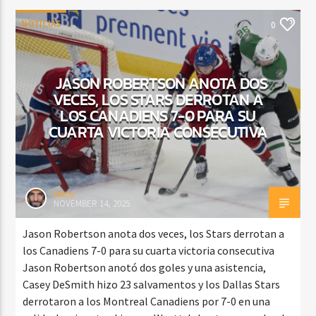
NOTICIAS
0
JASON ROBERTSON ANOTA DOS
VECES, LOS STARS DERROTAN A
LOS CANADIENS 7-0 PARA SU
CUARTA VICTORIA CONSECUTIVA
rasco
NOVEMBER 14, 2025
Jason Robertson anota dos veces, los Stars derrotan a
los Canadiens 7-0 para su cuarta victoria consecutiva
Jason Robertson anotó dos goles y una asistencia,
Casey DeSmith hizo 23 salvamentos y los Dallas Stars
derrotaron a los Montreal Canadiens por 7-0 en una