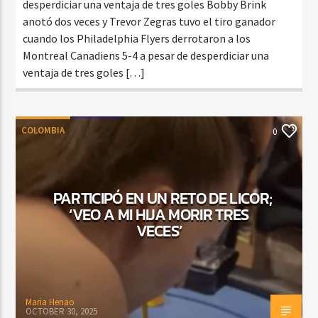
desperdiciar una ventaja de tres goles Bobby Brink
anotó dos veces y Trevor Zegras tuvo el tiro ganador
cuando los Philadelphia Flyers derrotaron a los
Montreal Canadiens 5-4 a pesar de desperdiciar una
ventaja de tres goles […]
COLOMBIA
0
PARTICIPÓ EN UN RETO DE LICOR;
‘VEO A MI HIJA MORIR TRES
VECES’
Maria Henao
OCTOBER 30, 2025