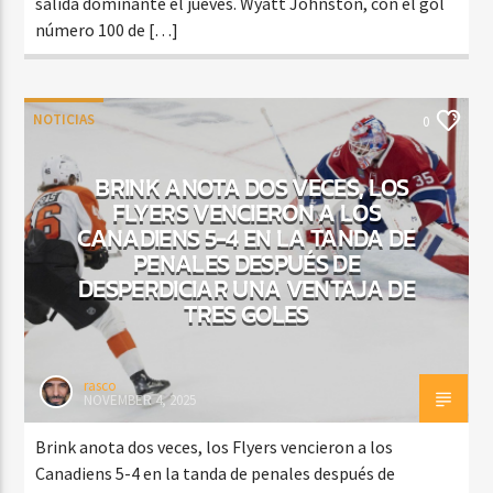
salida dominante el jueves. Wyatt Johnston, con el gol
número 100 de […]
NOTICIAS
0
BRINK ANOTA DOS VECES, LOS
FLYERS VENCIERON A LOS
CANADIENS 5-4 EN LA TANDA DE
PENALES DESPUÉS DE
DESPERDICIAR UNA VENTAJA DE
TRES GOLES
rasco
NOVEMBER 4, 2025
Brink anota dos veces, los Flyers vencieron a los
Canadiens 5-4 en la tanda de penales después de