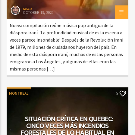
rasco
OCTOBER 19, 2025
Nueva compilación reúne música pop antigua de la
diáspora iraní: ‘La profundidad musical de esta escena a
veces parece insondable’ Después de la Revolución iraní
de 1979, millones de ciudadanos huyeron del país. En
medio de esta diáspora iraní, muchas de estas personas
emigraron a Los Ángeles, y algunas de ellas eran las
mismas personas […]
MONTREAL
0
SITUACIÓN CRÍTICA EN QUEBEC:
CINCO VECES MÁS INCENDIOS
FORESTALES DE LO HABITUAL EN