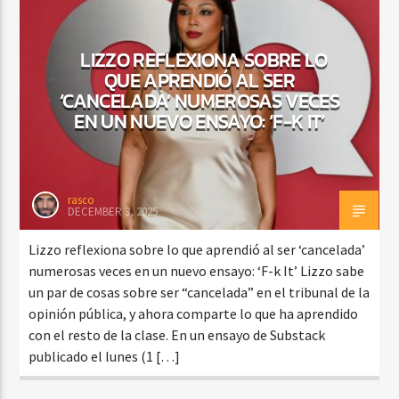
LIZZO REFLEXIONA SOBRE LO
QUE APRENDIÓ AL SER
CURRENT SHOW
BALADAS Y VALLENATO
‘CANCELADA’ NUMEROSAS VECES
EN UN NUEVO ENSAYO: ‘F-K IT’
2:00 PM
5:00 PM
rasco
DECEMBER 3, 2025
Beone Radio
Lizzo reflexiona sobre lo que aprendió al ser ‘cancelada’
numerosas veces en un nuevo ensayo: ‘F-k It’ Lizzo sabe
un par de cosas sobre ser “cancelada” en el tribunal de la
opinión pública, y ahora comparte lo que ha aprendido
con el resto de la clase. En un ensayo de Substack
publicado el lunes (1 […]