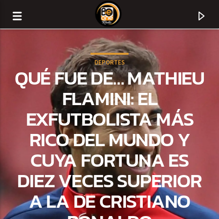
DEPORTES
QUÉ FUE DE… MATHIEU
FLAMINI: EL
EXFUTBOLISTA MÁS
RICO DEL MUNDO Y
CUYA FORTUNA ES
DIEZ VECES SUPERIOR
CURRENT TRACK
A LA DE CRISTIANO
TITLE
ARTIST