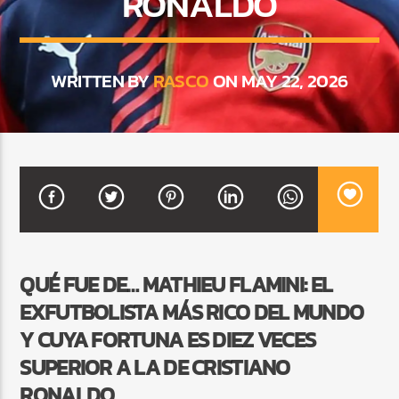
RONALDO
CURRENT SHOW
WRITTEN BY
RASCO
ON MAY 22, 2026
DJ MIX
12:00 AM
2:00 AM
Beone Radio
QUÉ FUE DE… MATHIEU FLAMINI: EL
EXFUTBOLISTA MÁS RICO DEL MUNDO
Y CUYA FORTUNA ES DIEZ VECES
SUPERIOR A LA DE CRISTIANO
RONALDO