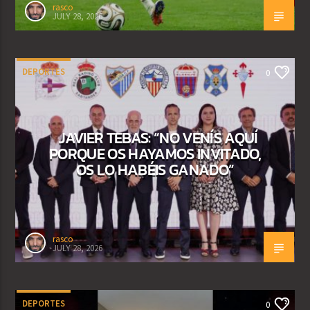
rasco
JULY 28, 2026
DEPORTES
0
JAVIER TEBAS: “NO VENÍS AQUÍ
PORQUE OS HAYAMOS INVITADO,
OS LO HABÉIS GANADO”
rasco
JULY 28, 2026
DEPORTES
0