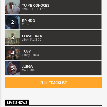
TU ME CONOCES
1
Small J EL DE LA S
BRINDO
2
Cruzito
FLASH BACK
3
JEAN SALCEDO
TUSY
4
Landy Garcia
JUEGA
5
MADRiiNA
FULL TRACKLIST
LIVE SHOWS