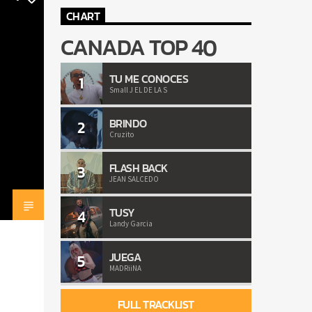
CHART
CANADA TOP 40
TU ME CONOCES
1
Small J EL DE LA S
BRINDO
2
Cruzito
FLASH BACK
3
JEAN SALCEDO
TUSY
4
Landy Garcia
JUEGA
5
MADRiiNA
FULL TRACKLIST