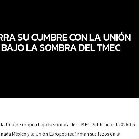
ERRA SU CUMBRE CON LA UNIÓN
BAJO LA SOMBRA DEL TMEC
 la Unión Europea bajo la sombra del TMEC Publicado el 2026-05-
anada México y la Unión Europea reafirman sus lazos en la