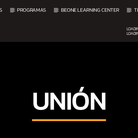
S
PROGRAMAS
BEONE LEARNING CENTER
T
LOADI
LOADI
CURRENT SHOW
BALADAS ROMÁNTICAS
4:00 AM
6:00 AM
UNIÓN