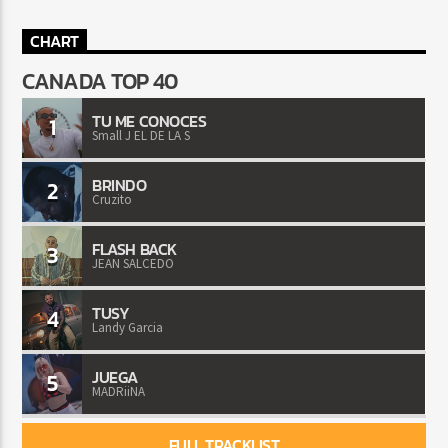
CHART
CANADA TOP 40
TU ME CONOCES
1
Small J EL DE LA S
BRINDO
2
Cruzito
FLASH BACK
3
JEAN SALCEDO
TUSY
4
Landy Garcia
JUEGA
5
MADRiiNA
FULL TRACKLIST