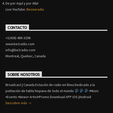
De por Aquí y por Alla!
Live YouTube:
Beoneradio
CONTACTO
+1(438) 488-3296
www.be1radio.com
info@be1radio.com
Montreal, Quebec, Canada
SOBRE NOSOTROS
Broadcast | Canada Estación de radio en línea Dedicado a la
población de habla hispana de todo el mundo
▪Music
▪Events ▪News▪ Artist▪Promo Download APP iOS |Android
Descubrir más