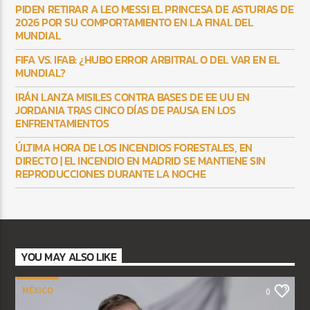
PIDEN RETIRAR A LEO MESSI EL PRINCESA DE ASTURIAS DE
2026 POR SU COMPORTAMIENTO EN LA FINAL DEL
MUNDIAL
FIFA VS. IFAB: ¿HUBO ERROR ARBITRAL O DEL VAR EN EL
MUNDIAL?
IRÁN LANZA MISILES CONTRA BASES DE EE UU EN
JORDANIA TRAS CINCO DÍAS DE PAUSA EN LOS
ENFRENTAMIENTOS
ÚLTIMA HORA DE LOS INCENDIOS FORESTALES, EN
DIRECTO | EL INCENDIO EN MADRID SE MANTIENE SIN
REPRODUCCIONES DURANTE LA NOCHE
YOU MAY ALSO LIKE
MÉXICO
0