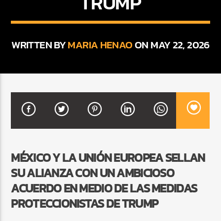
TRUMP
CURRENT SHOW
WRITTEN BY
MARIA HENAO
ON MAY 22, 2026
BEATS URBANOS
11:00 AM
1:00 PM
Beone Radio
MÉXICO Y LA UNIÓN EUROPEA SELLAN
SU ALIANZA CON UN AMBICIOSO
ACUERDO EN MEDIO DE LAS MEDIDAS
PROTECCIONISTAS DE TRUMP