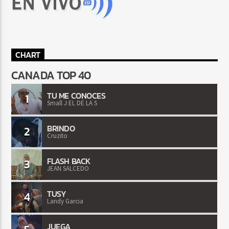
CHART
CANADA TOP 40
TU ME CONOCES
1
Small J EL DE LA S
BRINDO
2
Cruzito
FLASH BACK
3
JEAN SALCEDO
TUSY
4
Landy Garcia
JUEGA