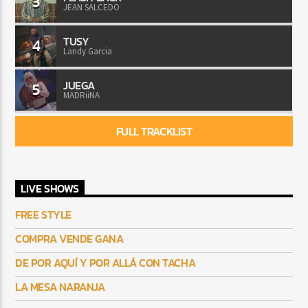
3
JEAN SALCEDO
TUSY
4
Landy Garcia
JUEGA
5
MADRiiNA
FULL TRACKLIST
LIVE SHOWS
FREE STYLE
COMPRA VENDE GANA
DE POR AQUÍ Y POR ALLÁ CON TACHA
LA MESA NARANJA