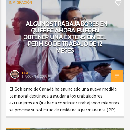
INMIGRACIÓN
0
ALGUNOS TRABAJADORES EN
QUEBEC AHORA PUEDEN
OBTENER UNA EXTENSIÓN DEL
PERMISO DE TRABAJO DE 12
MESES
rasco
MARCH 13, 2026
El Gobierno de Canadá ha anunciado una nueva medida
temporal destinada a ayudar a los trabajadores
extranjeros en Quebec a continuar trabajando mientras
se procesa su solicitud de residencia permanente (PR).