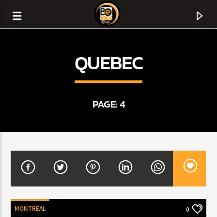
QUEBEC
PAGE: 4
CURRENT TRACK
TITLE
ARTIST
MONTREAL
0