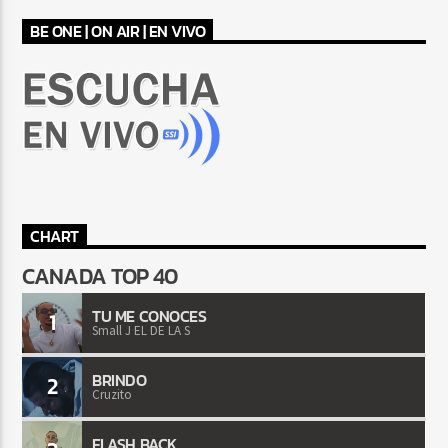
BE ONE | ON AIR | EN VIVO
CHART
CANADA TOP 40
TU ME CONOCES
1
Small J EL DE LA S
BRINDO
2
Cruzito
FLASH BACK