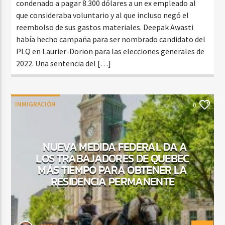
condenado a pagar 8.300 dólares a un ex empleado al
que consideraba voluntario y al que incluso negó el
reembolso de sus gastos materiales. Deepak Awasti
había hecho campaña para ser nombrado candidato del
PLQ en Laurier-Dorion para las elecciones generales de
2022. Una sentencia del […]
INMIGRACIÓN
0
NUEVA MEDIDA FEDERAL DA A
LOS TRABAJADORES DE QUEBEC
MÁS TIEMPO PARA OBTENER LA
RESIDENCIA PERMANENTE