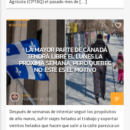
Agrícola (CPTAQ) el pasado mes de […]
MONTREAL
0
LA MAYOR PARTE DE CANADÁ
TENDRÁ LIBRE EL LUNES LA
PRÓXIMA SEMANA, PERO QUEBEC
NO: ESTE ES EL MOTIVO
rasco
FEBRUARY 10, 2026
Después de semanas de intentar seguir los propósitos
de año nuevo, sufrir viajes helados al trabajo y soportar
vientos helados que hacen que salir a la calle parezca un