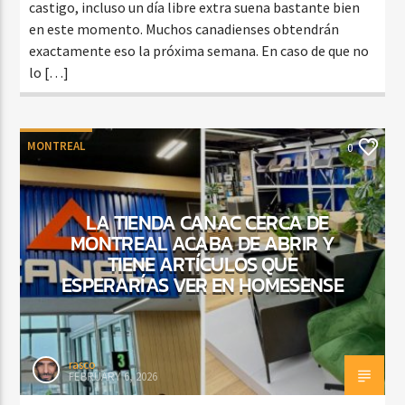
castigo, incluso un día libre extra suena bastante bien
en este momento. Muchos canadienses obtendrán
exactamente eso la próxima semana. En caso de que no
lo […]
MONTREAL
0
LA TIENDA CANAC CERCA DE
MONTREAL ACABA DE ABRIR Y
TIENE ARTÍCULOS QUE
ESPERARÍAS VER EN HOMESENSE
rasco
FEBRUARY 6, 2026