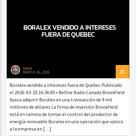
BORALEX VENDIDO A INTERESES
CURRENT SHOW
AMANECER CON SALSA
FUERA DE QUEBEC
6:00 AM
9:00 AM
rasco
MARCH 26, 2026
Beone Radio
Boralex vendido a intereses fuera de Quebec Publicado
el 2026-03-25 16:36:00 • BeOne Radio Canada Brookfield
busca adquirir Boralex en una transacción de 9 mil
millones de dólares La firma de inversión Brookfield
está en camino de tomar el control del productor de
energía renovable Boralex en una operación que valora
a la empresa en […]