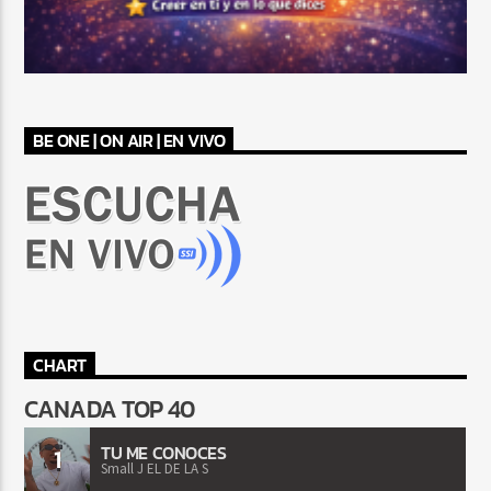
BE ONE | ON AIR | EN VIVO
CHART
CANADA TOP 40
TU ME CONOCES
1
Small J EL DE LA S