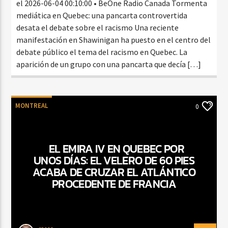
el 2026-06-04 00:10:00 • BeOne Radio Canada Tormenta
mediática en Quebec: una pancarta controvertida
desata el debate sobre el racismo Una reciente
manifestación en Shawinigan ha puesto en el centro del
debate público el tema del racismo en Quebec. La
aparición de un grupo con una pancarta que decía […]
MONTREAL
0
EL EMIRA IV EN QUEBEC POR
UNOS DÍAS: EL VELERO DE 60 PIES
ACABA DE CRUZAR EL ATLÁNTICO
PROCEDENTE DE FRANCIA