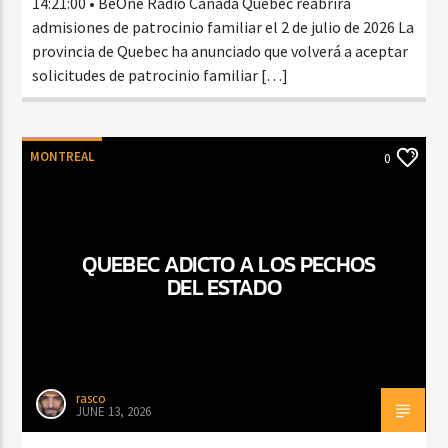
14:21:00 • BeOne Radio Canada Quebec reabrirá
admisiones de patrocinio familiar el 2 de julio de 2026 La
provincia de Quebec ha anunciado que volverá a aceptar
solicitudes de patrocinio familiar […]
MONTREAL
0
QUEBEC ADICTO A LOS PECHOS
DEL ESTADO
rasco
JUNE 13, 2026