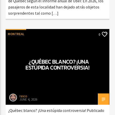
de Quebec según el informe anual de Uber. En 2026, los
pasajeros de esta localidad han dejado atrás objetos
sorprendentes tal como […]
MONTREAL
0
¿QUÉBEC BLANCO? ¡UNA
ESTÚPIDA CONTROVERSIA!
rasco
JUNE 4, 2026
¿Québec blanco? ¡Una estúpida controversia! Publicado