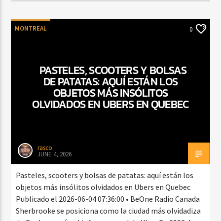
MONTREAL
0
PASTELES, SCOOTERS Y BOLSAS
DE PATATAS: AQUÍ ESTÁN LOS
OBJETOS MÁS INSÓLITOS
OLVIDADOS EN UBERS EN QUEBEC
rasco
JUNE 4, 2026
Pasteles, scooters y bolsas de patatas: aquí están los
objetos más insólitos olvidados en Ubers en Quebec
Publicado el 2026-06-04 07:36:00 • BeOne Radio Canada
Sherbrooke se posiciona como la ciudad más olvidadiza