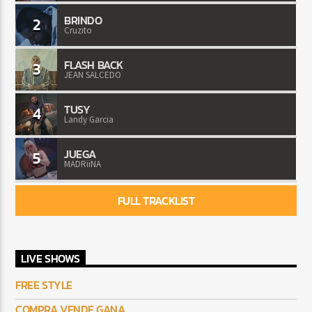
BRINDO
2
Cruzito
FLASH BACK
3
JEAN SALCEDO
TUSY
4
Landy Garcia
JUEGA
5
MADRiiNA
FULL TRACKLIST
LIVE SHOWS
FREE STYLE
COMPRA VENDE GANA