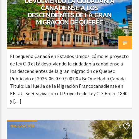
DEVOLVIENDO LA CIUDADANÍA
CANADIENSE A LOS
DESCENDIENTES DE LA GRAN
MIGRACIÓN DE QUEBEC
BEONERADIO
JUNE 8, 2026
El pequeño Canadá en Estados Unidos: cómo el proyecto
de ley C-3 está devolviendo la ciudadanía canadiense a
los descendientes de la gran migración de Quebec
Publicado el 2026-06-07 07:00:00 • BeOne Radio Canada
Título: La Huella de la Migración Francocanadiense en
EE. UU. Se Reaviva con el Proyecto de Ley C-3 Entre 1840
y […]
INMIGRACIÓN
0