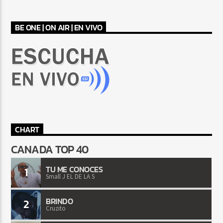
BE ONE | ON AIR | EN VIVO
CHART
CANADA TOP 40
TU ME CONOCES
1
Small J EL DE LA S
BRINDO
2
Cruzito