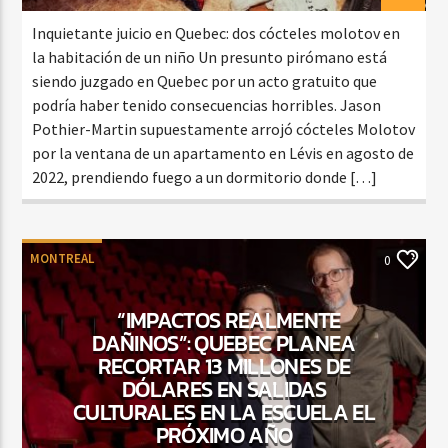
Inquietante juicio en Quebec: dos cócteles molotov en
la habitación de un niño Un presunto pirómano está
siendo juzgado en Quebec por un acto gratuito que
podría haber tenido consecuencias horribles. Jason
Pothier-Martin supuestamente arrojó cócteles Molotov
por la ventana de un apartamento en Lévis en agosto de
2022, prendiendo fuego a un dormitorio donde […]
MONTREAL
0
“IMPACTOS REALMENTE
DAÑINOS”: QUEBEC PLANEA
RECORTAR 13 MILLONES DE
DÓLARES EN SALIDAS
CULTURALES EN LA ESCUELA EL
PRÓXIMO AÑO