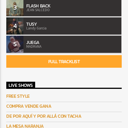
FLASH BACK
3
JEAN SALCEDO
TUSY
4
Landy Garcia
JUEGA
5
MADRiiNA
FULL TRACKLIST
LIVE SHOWS
FREE STYLE
COMPRA VENDE GANA
DE POR AQUÍ Y POR ALLÁ CON TACHA
LA MESA NARANJA