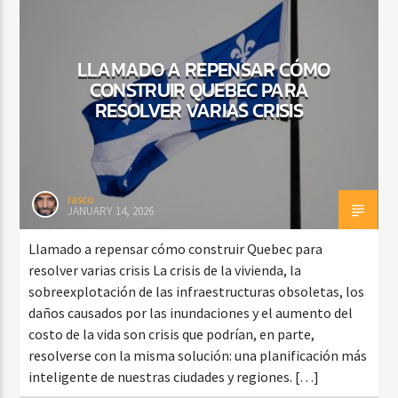
LLAMADO A REPENSAR CÓMO
CURRENT SHOW
CONSTRUIR QUEBEC PARA
BACHATA PARA EL CAMINO
RESOLVER VARIAS CRISIS
5:00 PM
7:00 PM
rasco
JANUARY 14, 2026
Beone Radio
Llamado a repensar cómo construir Quebec para
resolver varias crisis La crisis de la vivienda, la
sobreexplotación de las infraestructuras obsoletas, los
daños causados ​​por las inundaciones y el aumento del
costo de la vida son crisis que podrían, en parte,
resolverse con la misma solución: una planificación más
inteligente de nuestras ciudades y regiones. […]