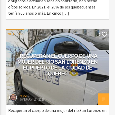
obligados a actuar en sentido contrario, han hecho
oídos sordos. En 2021, el 20% de los quebequenses
tenían 65 años o más. En cinco […]
NOTICIAS
0
RECUPERAN EL CUERPO DE UNA
MUJER DEL RÍO SAN LORENZO EN
EL PUERTO DE LA CIUDAD DE
QUEBEC
rasco
JANUARY 13, 2026
Recuperan el cuerpo de una mujer del río San Lorenzo en