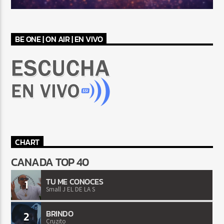
BE ONE | ON AIR | EN VIVO
CHART
CANADA TOP 40
TU ME CONOCES
1
Small J EL DE LA S
BRINDO
2
Cruzito