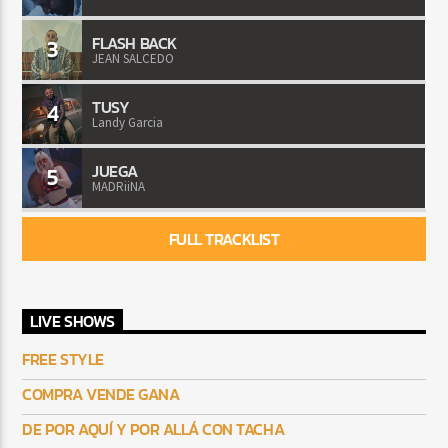
FLASH BACK
3
JEAN SALCEDO
TUSY
4
Landy Garcia
JUEGA
5
MADRiiNA
FULL TRACKLIST
LIVE SHOWS
FREE STYLE
COMPRA VENDE GANA
DE POR AQUÍ Y POR ALLÁ CON TACHA