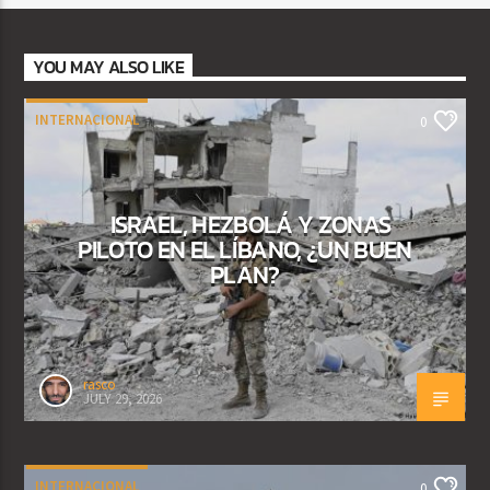
YOU MAY ALSO LIKE
INTERNACIONAL
0
ISRAEL, HEZBOLÁ Y ZONAS
PILOTO EN EL LÍBANO, ¿UN BUEN
PLAN?
rasco
JULY 29, 2026
INTERNACIONAL
0