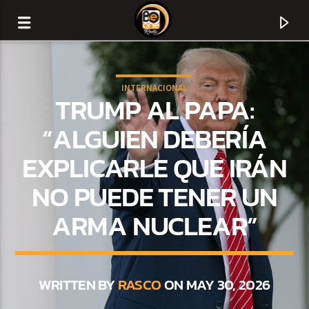
INTERNACIONAL
TRUMP AL PAPA:
“ALGUIEN DEBERÍA
EXPLICARLE QUE IRÁN
NO PUEDE TENER UN
ARMA NUCLEAR”
CURRENT TRACK
TITLE
WRITTEN BY
RASCO
ON MAY 30, 2026
ARTIST