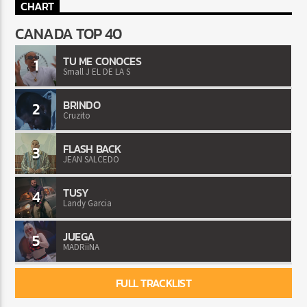
CHART
CANADA TOP 40
TU ME CONOCES
1
Small J EL DE LA S
BRINDO
2
Cruzito
FLASH BACK
3
JEAN SALCEDO
TUSY
4
Landy Garcia
JUEGA
5
MADRiiNA
FULL TRACKLIST