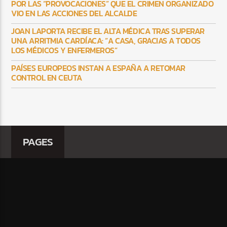
POR LAS “PROVOCACIONES” QUE EL CRIMEN ORGANIZADO
VIO EN LAS ACCIONES DEL ALCALDE
JOAN LAPORTA RECIBE EL ALTA MÉDICA TRAS SUPERAR
UNA ARRITMIA CARDÍACA: “A CASA, GRACIAS A TODOS
LOS MÉDICOS Y ENFERMEROS”
PAÍSES EUROPEOS INSTAN A ESPAÑA A RETOMAR
CONTROL EN CEUTA
PAGES