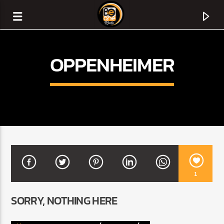
OPPENHEIMER
1
CURRENT TRACK
SORRY, NOTHING HERE
TITLE
ARTIST