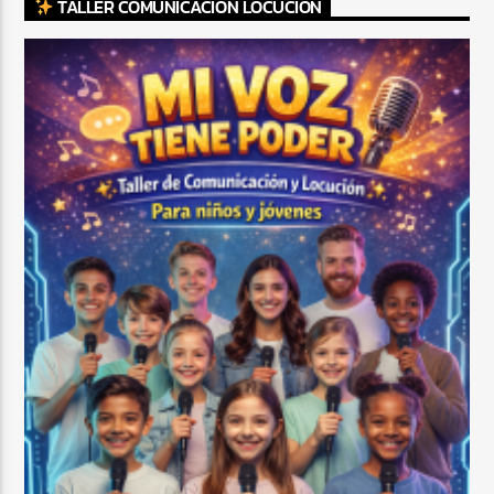
TALLER COMUNICACIÓN LOCUCIÓN
CURRENT SHOW
MEZCLA TROPICAL Y SALSA
1:00 PM
3:00 PM
Beone Radio