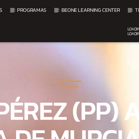
S
PROGRAMAS
BEONE LEARNING CENTER
T
LOADI
LOADI
UPCOMING SHOW
COLOMBIA
INO
BACHATA PARA EL CA
PÉREZ (PP) 
5:00 PM
7:00 PM
A DE MURCIA