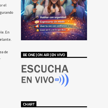
r el
egurando
le. En
elante.
ea de
BE ONE | ON AIR | EN VIVO
r
CHART