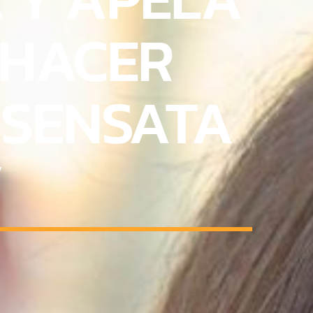
 HACER
, SENSATA
”