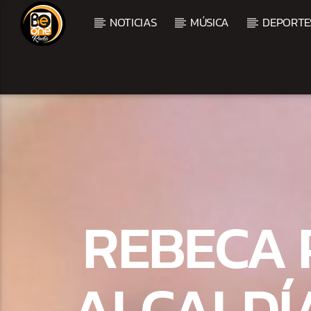
NOTICIAS
MÚSICA
DEPORTE
CURRENT TRACK
TITLE
ARTIST
CURRENT SHOW
BACHATA PARA EL CAM
REBECA 
5:00 PM
7:00 PM
ALCALDÍ