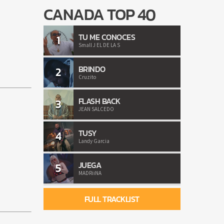
CANADA TOP 40
TU ME CONOCES
1
Small J EL DE LA S
BRINDO
2
Cruzito
FLASH BACK
3
JEAN SALCEDO
TUSY
4
Landy Garcia
JUEGA
5
MADRiiNA
FULL TRACKLIST