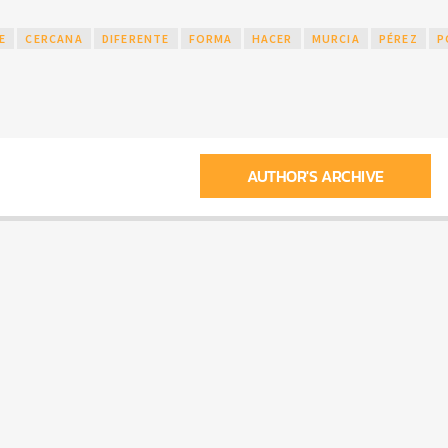
E
CERCANA
DIFERENTE
FORMA
HACER
MURCIA
PÉREZ
P
AUTHOR'S ARCHIVE