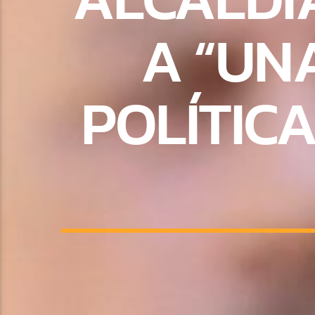
A “UN
POLÍTICA