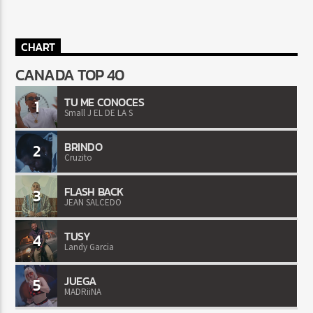
CHART
CANADA TOP 40
TU ME CONOCES
1
Small J EL DE LA S
BRINDO
2
Cruzito
FLASH BACK
3
JEAN SALCEDO
TUSY
4
Landy Garcia
JUEGA
5
MADRiiNA