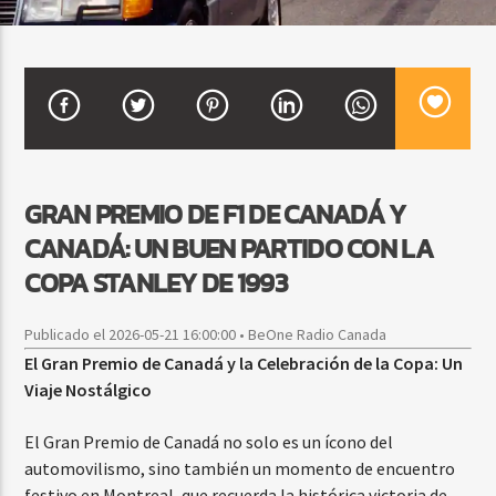
CURRENT SHOW
FIESTA DJ MIX
9:00 PM
12:00 AM
GRAN PREMIO DE F1 DE CANADÁ Y
CANADÁ: UN BUEN PARTIDO CON LA
Beone Radio
COPA STANLEY DE 1993
Publicado el 2026-05-21 16:00:00 • BeOne Radio Canada
El Gran Premio de Canadá y la Celebración de la Copa: Un
Viaje Nostálgico
El Gran Premio de Canadá no solo es un ícono del
automovilismo, sino también un momento de encuentro
festivo en Montreal, que recuerda la histórica victoria de