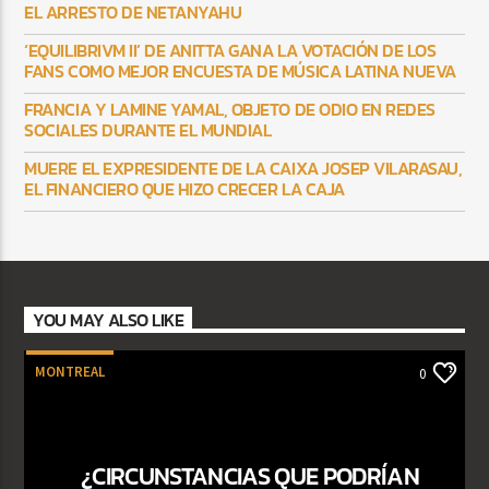
EL ARRESTO DE NETANYAHU
‘EQUILIBRIVM II’ DE ANITTA GANA LA VOTACIÓN DE LOS
FANS COMO MEJOR ENCUESTA DE MÚSICA LATINA NUEVA
FRANCIA Y LAMINE YAMAL, OBJETO DE ODIO EN REDES
SOCIALES DURANTE EL MUNDIAL
MUERE EL EXPRESIDENTE DE LA CAIXA JOSEP VILARASAU,
EL FINANCIERO QUE HIZO CRECER LA CAJA
YOU MAY ALSO LIKE
MONTREAL
0
¿CIRCUNSTANCIAS QUE PODRÍAN