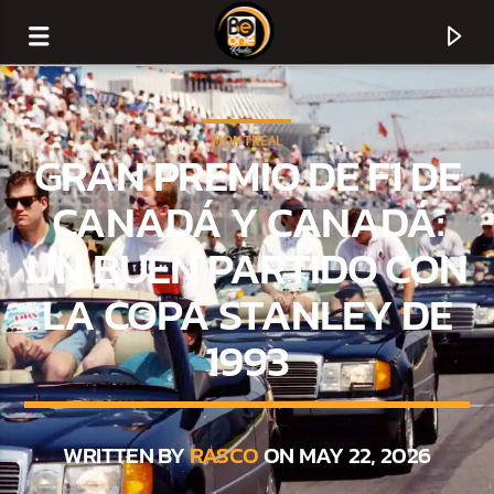
MONTREAL
GRAN PREMIO DE F1 DE
CANADÁ Y CANADÁ:
UN BUEN PARTIDO CON
LA COPA STANLEY DE
1993
CURRENT TRACK
TITLE
WRITTEN BY
RASCO
ON MAY 22, 2026
ARTIST