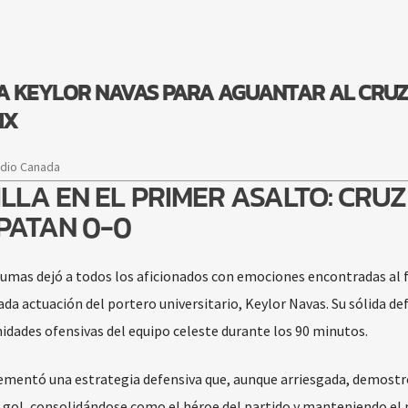
A KEYLOR NAVAS PARA AGUANTAR AL CRUZ
MX
adio Canada
LLA EN EL PRIMER ASALTO: CRUZ
PATAN 0-0
Pumas dejó a todos los aficionados con emociones encontradas al f
ada actuación del portero universitario, Keylor Navas. Su sólida de
idades ofensivas del equipo celeste durante los 90 minutos.
ementó una estrategia defensiva que, aunque arriesgada, demostr
e gol, consolidándose como el héroe del partido y manteniendo el