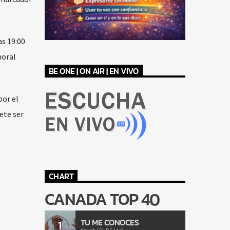
as 19:00
moral
BE ONE | ON AIR | EN VIVO
por el
ete ser
CHART
CANADA TOP 40
TU ME CONOCES
1