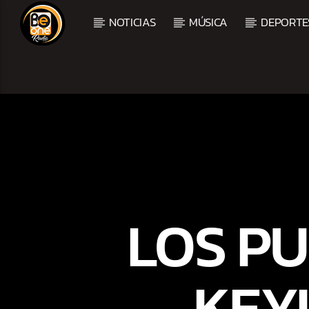
NOTICIAS
MÚSICA
DEPORTE
CURRENT TRACK
TITLE
ARTIST
LOS P
KEY