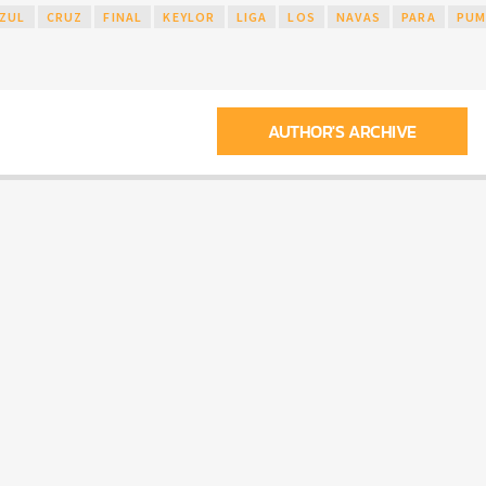
ZUL
CRUZ
FINAL
KEYLOR
LIGA
LOS
NAVAS
PARA
PUM
AUTHOR'S ARCHIVE