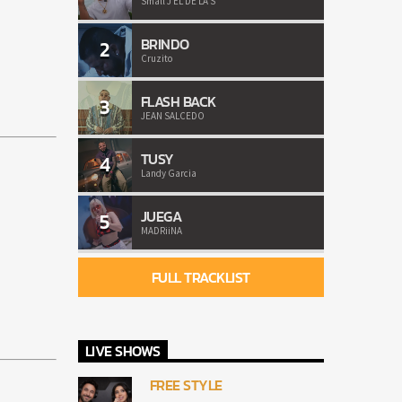
Small J EL DE LA S
BRINDO
2
Cruzito
FLASH BACK
3
JEAN SALCEDO
TUSY
4
Landy Garcia
JUEGA
5
MADRiiNA
FULL TRACKLIST
LIVE SHOWS
FREE STYLE