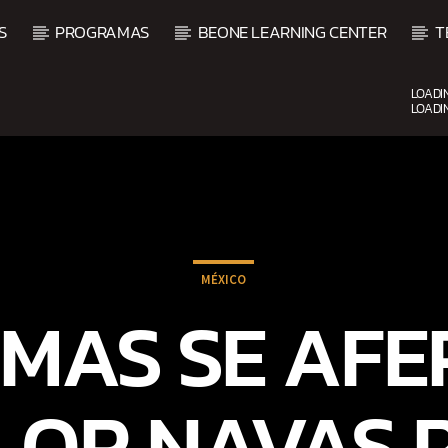
S
PROGRAMAS
BEONE LEARNING CENTER
T
LOADI
LOADI
CURRENT SHOW
FIESTA DJ MIX
9:00 PM
12:00 AM
MÉXICO
UMAS SE AFE
LOR NAVAS 