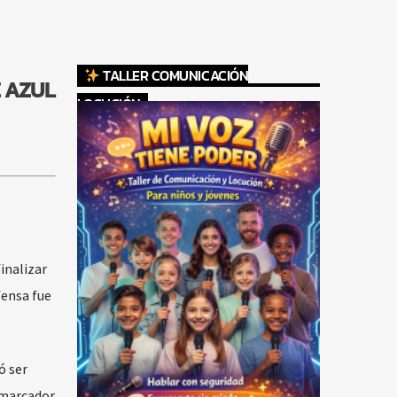
TALLER COMUNICACIÓN
 AZUL
LOCUCIÓN
inalizar
fensa fue
ó ser
 marcador