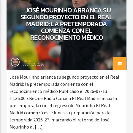
JOSÉ MOURINHO ARRANCA SU
SEGUNDO PROYECTO EN EL REAL
MADRID: LA PRETEMPORADA
CURRENT SHOW
COMIENZA CON EL
FREE STYLE
RECONOCIMIENTO MÉDICO
7:00 PM
9:00 PM
rasco
JULY 13, 2026
Beone Radio
José Mourinho arranca su segundo proyecto en el Real
Madrid: la pretemporada comienza con el
reconocimiento médico Publicado el 2026-07-13
11:36:00 • BeOne Radio Canada El Real Madrid inicia la
pretemporada con el regreso de Mourinho El Real
Madrid comenzó este lunes su preparación para la
temporada 2026-27, marcando el retorno de José
Mourinho al […]