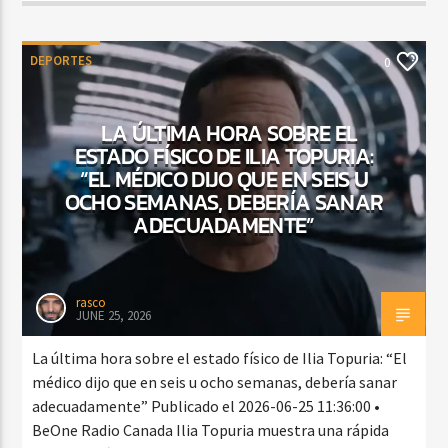
DEPORTES
0
LA ÚLTIMA HORA SOBRE EL
ESTADO FÍSICO DE ILIA TOPURIA:
“EL MÉDICO DIJO QUE EN SEIS U
OCHO SEMANAS, DEBERÍA SANAR
ADECUADAMENTE”
rasco
JUNE 25, 2026
La última hora sobre el estado físico de Ilia Topuria: “El
médico dijo que en seis u ocho semanas, debería sanar
adecuadamente” Publicado el 2026-06-25 11:36:00 •
BeOne Radio Canada Ilia Topuria muestra una rápida