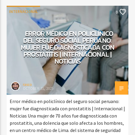
INTERNACIONAL
0
ERROR MÉDICO EN POLICLÍNICO
DEL SEGURO SOCIAL PERUANO:
MUJER FUE DIAGNOSTICADA CON
PROSTATITIS | INTERNACIONAL |
NOTICIAS
rasco
OCTOBER 31, 2025
Error médico en policlínico del seguro social peruano:
mujer fue diagnosticada con prostatitis | Internacional |
Noticias Una mujer de 70 años fue diagnosticada con
prostatitis, una dolencia que solo afecta a los hombres,
en un centro médico de Lima. del sistema de seguridad