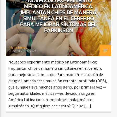
NOVEDOSO EXPERIMENTO
MÉDICO EN LATINOAMÉRICA:
IMPLANTAN CHIPS DE MANERA
SIMULTÁNEA EN EL CEREBRO
PARA MEJORAR SÍNTOMAS DEL
PARKINSON
Maria Henao
NOVEMBER 7, 2025
Novedoso experimento médico en Latinoamérica:
implantan chips de manera simultánea en el cerebro
para mejorar síntomas del Parkinson Prostitución de
cirugía llamada eestimulación cerebral profunda (DBS),
que aunque lleva muchos años lleno, por primera vez —
según autoridades médicas—es llevado a sirga en
América Latina con un empalme sinalagmático
simultáneo. ¿Qué quiere decir esto? Que se […]