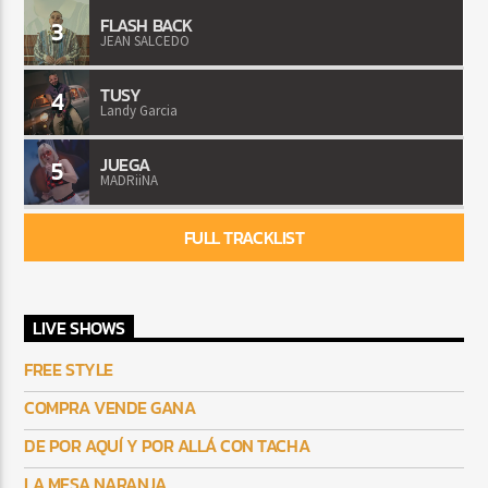
FLASH BACK
3
JEAN SALCEDO
TUSY
4
Landy Garcia
JUEGA
5
MADRiiNA
FULL TRACKLIST
LIVE SHOWS
FREE STYLE
COMPRA VENDE GANA
DE POR AQUÍ Y POR ALLÁ CON TACHA
LA MESA NARANJA