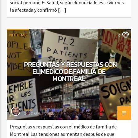
social peruano EsSalud, según denunciado este viernes
la afectada y confirmó […]
NOTICIAS
0
PREGUNTAS Y RESPUESTAS CON
EL MÉDICO DE FAMILIA DE
MONTREAL
rasco
OCTOBER 27, 2025
Preguntas y respuestas con el médico de familia de
Montreal Las tensiones aumentan después de que