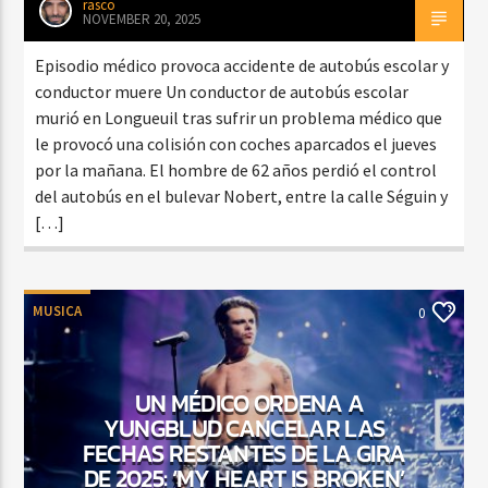
rasco
NOVEMBER 20, 2025
Episodio médico provoca accidente de autobús escolar y
conductor muere Un conductor de autobús escolar
murió en Longueuil tras sufrir un problema médico que
le provocó una colisión con coches aparcados el jueves
por la mañana. El hombre de 62 años perdió el control
del autobús en el bulevar Nobert, entre la calle Séguin y
[…]
MUSICA
0
UN MÉDICO ORDENA A
YUNGBLUD CANCELAR LAS
FECHAS RESTANTES DE LA GIRA
DE 2025: ‘MY HEART IS BROKEN’