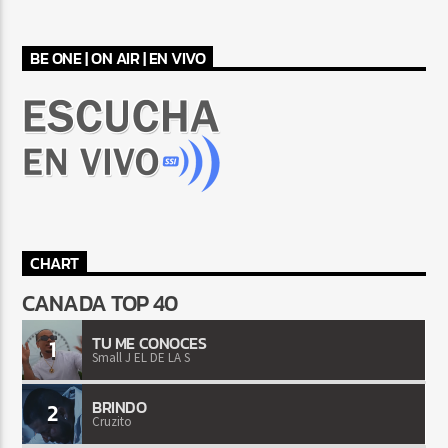
BE ONE | ON AIR | EN VIVO
CHART
CANADA TOP 40
TU ME CONOCES
1
Small J EL DE LA S
BRINDO
2
Cruzito