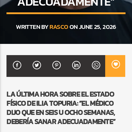
ADECUADAMENTE”
CURRENT SHOW
WRITTEN BY
RASCO
ON JUNE 25, 2026
FIESTA DJ MIX
9:00 PM
12:00 AM
Beone Radio
LA ÚLTIMA HORA SOBRE EL ESTADO
FÍSICO DE ILIA TOPURIA: “EL MÉDICO
DIJO QUE EN SEIS U OCHO SEMANAS,
DEBERÍA SANAR ADECUADAMENTE”