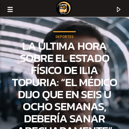
DEPORTES
LA ÚLTIMA HORA
SOBRE EL ESTADO
FÍSICO DE ILIA
TOPURIA: “EL MÉDICO
DIJO QUE EN SEIS U
OCHO SEMANAS,
CURRENT TRACK
DEBERÍA SANAR
TITLE
ARTIST