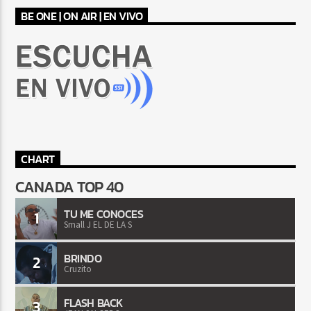
BE ONE | ON AIR | EN VIVO
CHART
CANADA TOP 40
TU ME CONOCES
1
Small J EL DE LA S
BRINDO
2
Cruzito
FLASH BACK
3