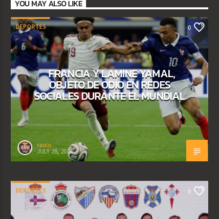
YOU MAY ALSO LIKE
DEPORTES
0
FRANCIA Y LAMINE YAMAL,
OBJETO DE ODIO EN REDES
SOCIALES DURANTE EL MUNDIAL
rasco
JULY 28, 2026
DEPORTES
0