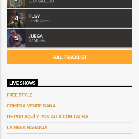
JEAN SALCEDO
TUSY
4
Landy Garcia
JUEGA
5
MADRiiNA
FULL TRACKLIST
LIVE SHOWS
FREE STYLE
COMPRA VENDE GANA
DE POR AQUÍ Y POR ALLÁ CON TACHA
LA MESA NARANJA