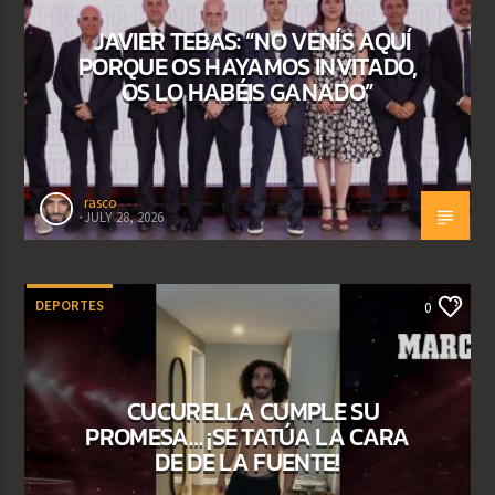
JAVIER TEBAS: “NO VENÍS AQUÍ
PORQUE OS HAYAMOS INVITADO,
OS LO HABÉIS GANADO”
rasco
JULY 28, 2026
DEPORTES
0
CUCURELLA CUMPLE SU
PROMESA… ¡SE TATÚA LA CARA
DE DE LA FUENTE!