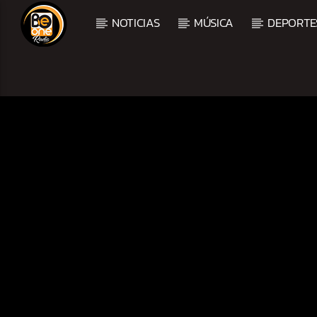
NOTICIAS
MÚSICA
DEPORTE
CURRENT TRACK
TITLE
ARTIST
CURRENT SHOW
BALADAS Y VALLENAT
2:00 PM
5:00 PM