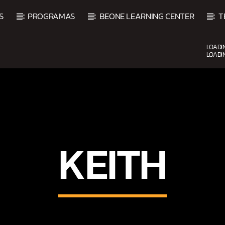
S
PROGRAMAS
BEONE LEARNING CENTER
T
LOADI
LOADI
UPCOMING SHOW
KEITH
O
BALADAS Y VALLENATO
2:00 PM
5:00 PM