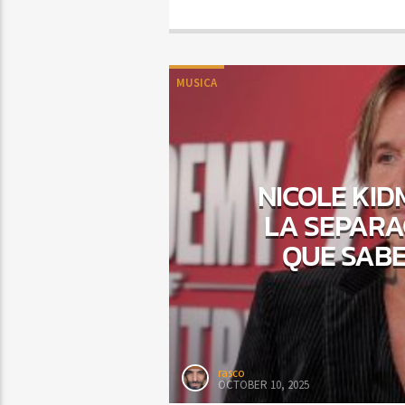
MUSICA
NICOLE KI
LA SEPARAC
QUE SABE
rasco
OCTOBER 10, 2025