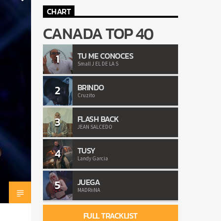
CHART
CANADA TOP 40
TU ME CONOCES
1
Small J EL DE LA S
BRINDO
2
Cruzito
FLASH BACK
3
JEAN SALCEDO
TUSY
4
Landy Garcia
JUEGA
5
MADRiiNA
FULL TRACKLIST