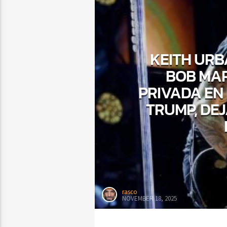
KEITH URB
BOB MAR
PRIVADA EN
TRUMP, DE
rasco
NOVEMBER 18, 2025