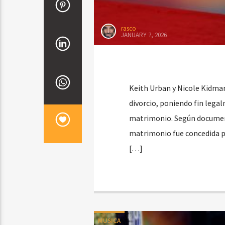
rasco
JANUARY 7, 2026
Keith Urban y Nicole Kidman
divorcio, poniendo fin legal
matrimonio. Según document
matrimonio fue concedida po
[…]
MUSICA