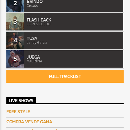
BRINDO
2
Cruzito
FLASH BACK
3
JEAN SALCEDO
TUSY
4
Landy Garcia
JUEGA
5
MADRiiNA
FULL TRACKLIST
LIVE SHOWS
FREE STYLE
COMPRA VENDE GANA