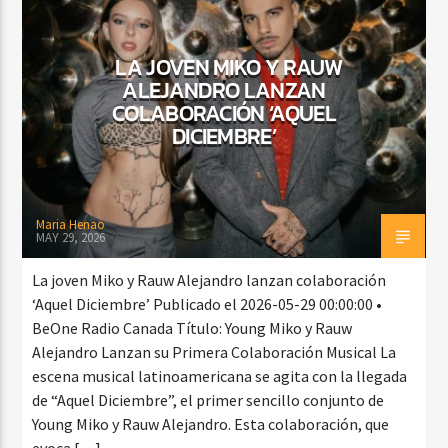
LA JOVEN MIKO Y RAUW
ALEJANDRO LANZAN
CURRENT SHOW
BALADAS Y VALLENATO
COLABORACIÓN ‘AQUEL
DICIEMBRE’
3:00 PM
5:00 PM
Maria Henao
MAY 29, 2026
Beone Radio
La joven Miko y Rauw Alejandro lanzan colaboración
‘Aquel Diciembre’ Publicado el 2026-05-29 00:00:00 •
BeOne Radio Canada Título: Young Miko y Rauw
Alejandro Lanzan su Primera Colaboración Musical La
escena musical latinoamericana se agita con la llegada
de “Aquel Diciembre”, el primer sencillo conjunto de
Young Miko y Rauw Alejandro. Esta colaboración, que
evoca […]