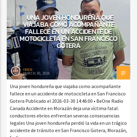
UNA JOVEN HONDUREÑA QUE
VIAJABA COMO ACOMPAÑANTE
FALLECE EN UN ACCIDENTE DE
MOTOCICLETA EN SAN FRANCISCO
GOTERA
rasco
MARCH 30, 2026
Una joven hondureña que viajaba como acompañante
fallece en un accidente de motocicleta en San Francisco
Gotera Publicado el 2026-03-30 14:46:00 • BeOne Radio
Canada Accidente en Morazán deja una víctima fatal:
conductores ebrios enfrentan severas consecuencias
legales Una joven hondureña perdió la vida en un trágico
accidente de tránsito en San Francisco Gotera, Morazán,