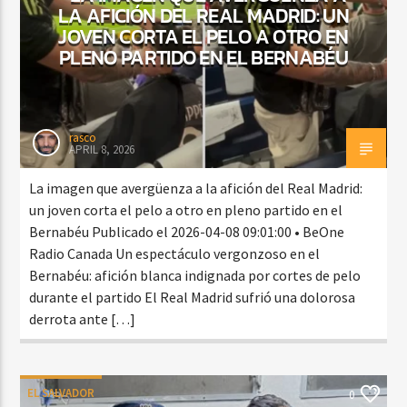
LA AFICIÓN DEL REAL MADRID: UN
JOVEN CORTA EL PELO A OTRO EN
PLENO PARTIDO EN EL BERNABÉU
rasco
APRIL 8, 2026
La imagen que avergüenza a la afición del Real Madrid:
un joven corta el pelo a otro en pleno partido en el
Bernabéu Publicado el 2026-04-08 09:01:00 • BeOne
Radio Canada Un espectáculo vergonzoso en el
Bernabéu: afición blanca indignada por cortes de pelo
durante el partido El Real Madrid sufrió una dolorosa
derrota ante […]
EL SALVADOR
0