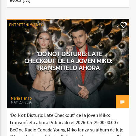
ENTRETENIMIENTO
0
‘DO NOT DISTURB: LATE
CHECKOUT’ DE LA JOVEN MIKO:
TRANSMÍTELO AHORA
Maria Henao
MAY 29, 2026
‘Do Not Disturb: Late Checkout’ de la joven Miko:
transmítelo ahora Publicado el 2026-05-29 00:00:00 •
BeOne Radio Canada Young Miko lanza su álbum de lujo