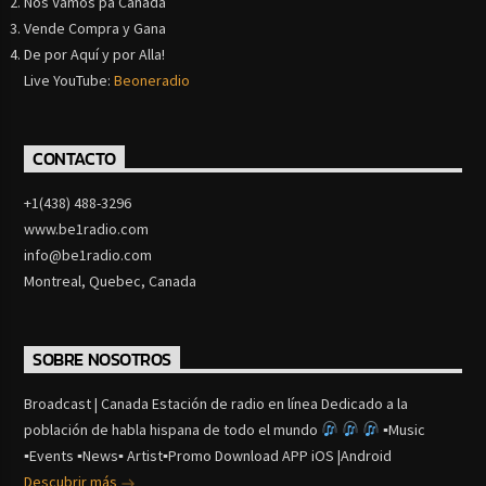
Nos Vamos pa Canada
Vende Compra y Gana
De por Aquí y por Alla!
Live YouTube:
Beoneradio
CONTACTO
+1(438) 488-3296
www.be1radio.com
info@be1radio.com
Montreal, Quebec, Canada
SOBRE NOSOTROS
Broadcast | Canada Estación de radio en línea Dedicado a la
población de habla hispana de todo el mundo
▪Music
▪Events ▪News▪ Artist▪Promo Download APP iOS |Android
Descubrir más