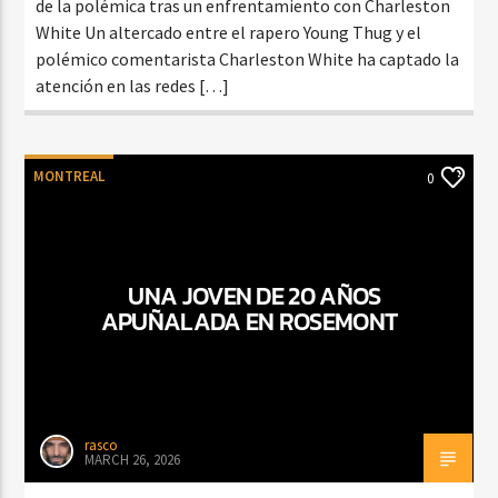
de la polémica tras un enfrentamiento con Charleston
White Un altercado entre el rapero Young Thug y el
polémico comentarista Charleston White ha captado la
atención en las redes […]
MONTREAL
0
UNA JOVEN DE 20 AÑOS
APUÑALADA EN ROSEMONT
rasco
MARCH 26, 2026