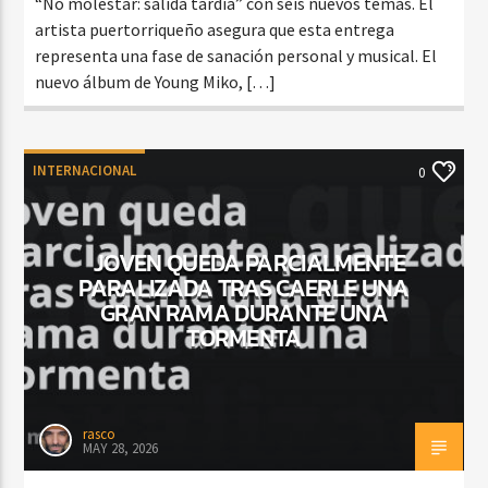
“No molestar: salida tardía” con seis nuevos temas. El
artista puertorriqueño asegura que esta entrega
representa una fase de sanación personal y musical. El
nuevo álbum de Young Miko, […]
INTERNACIONAL
0
JOVEN QUEDA PARCIALMENTE
PARALIZADA TRAS CAERLE UNA
GRAN RAMA DURANTE UNA
TORMENTA
rasco
MAY 28, 2026