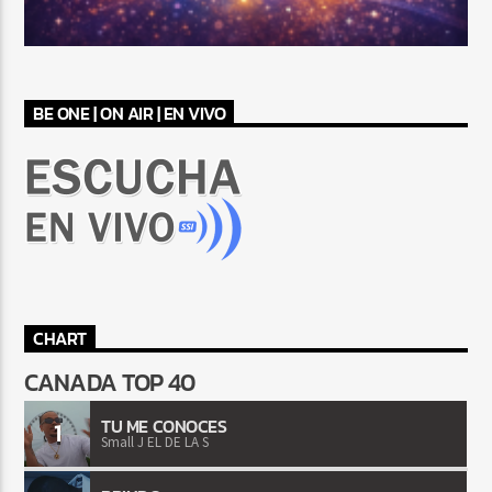
BE ONE | ON AIR | EN VIVO
CHART
CANADA TOP 40
TU ME CONOCES
1
Small J EL DE LA S