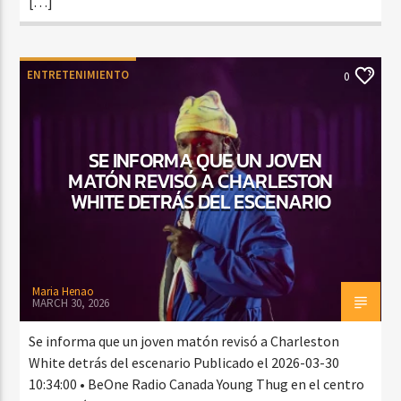
[…]
ENTRETENIMIENTO
0
SE INFORMA QUE UN JOVEN
MATÓN REVISÓ A CHARLESTON
WHITE DETRÁS DEL ESCENARIO
Maria Henao
MARCH 30, 2026
Se informa que un joven matón revisó a Charleston
White detrás del escenario Publicado el 2026-03-30
10:34:00 • BeOne Radio Canada Young Thug en el centro