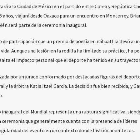
tará a la Ciudad de México en el partido entre Corea y República Ch
16 años, viajará desde Oaxaca para un encuentro en Monterrey. Bri
ién será parte de la ceremonia inaugural.
 de participación que un premio de poesía en náhuatl la llevó a un
ida. Aunque una lesión en la rodilla ha limitado su práctica, ha pe
esalta el impacto personal que el deporte ha tenido en su trayector
izada por un jurado conformado por destacadas figuras del deporte
l y la árbitra Katia Itzel García. La decisión fue bien recibida, y Ga
o.
inaugural del Mundial representa una ruptura significativa, siend
a ceremonia que generalmente cuenta con la presencia de líderes
singularidad del evento en un contexto donde históricamente los