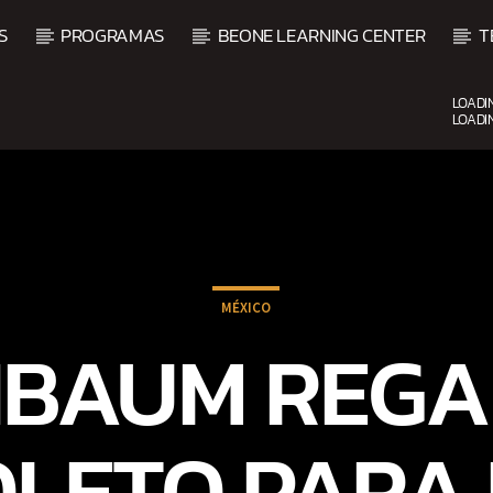
S
PROGRAMAS
BEONE LEARNING CENTER
T
LOADI
LOADI
CURRENT SHOW
VIBRAS TROPICALES
2:00 AM
4:00 AM
MÉXICO
NBAUM REGA
LETO PARA