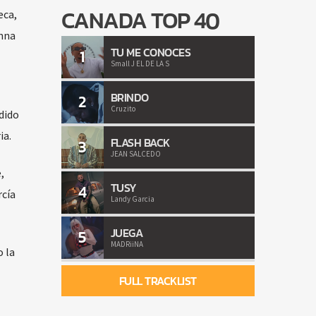
CANADA TOP 40
eca,
anna
TU ME CONOCES
1
Small J EL DE LA S
BRINDO
2
Cruzito
dido
ia.
FLASH BACK
3
JEAN SALCEDO
,
TUSY
4
rcía
Landy Garcia
JUEGA
5
MADRiiNA
o la
FULL TRACKLIST