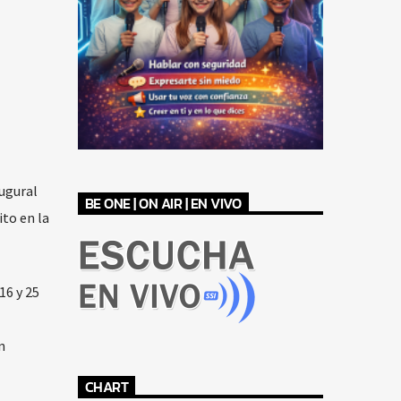
augural
BE ONE | ON AIR | EN VIVO
ito en la
16 y 25
n
CHART