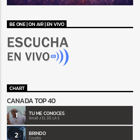
BE ONE | ON AIR | EN VIVO
CHART
CANADA TOP 40
TU ME CONOCES
1
Small J EL DE LA S
BRINDO
2
Cruzito