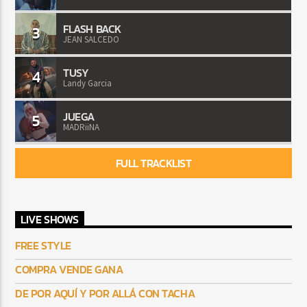
FLASH BACK
3
JEAN SALCEDO
TUSY
4
Landy Garcia
JUEGA
5
MADRiiNA
FULL TRACKLIST
LIVE SHOWS
FREE STYLE
COMPRA VENDE GANA
DE POR AQUÍ Y POR ALLÁ CON TACHA