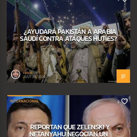
¿AYUDARÁ PAKISTÁN A ARABIA
SAUDÍ CONTRA ATAQUES HUTÍES?
rasco
JULY 28, 2026
INTERNACIONAL
0
REPORTAN QUE ZELENSKI Y
NETANYAHU NEGOCIAN UN