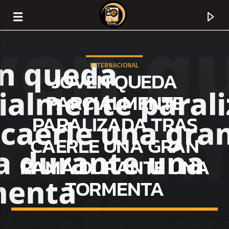
INTERNACIONAL
JOVEN QUEDA
PARCIALMENTE
PARALIZADA TRAS
CAERLE UNA GRAN
RAMA DURANTE UNA
TORMENTA
CURRENT TRACK
TITLE
ARTIST