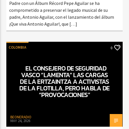
Padre con un Álbum Récord Pepe Aguilar se ha
comprometido a preservar el legado musical de su
padre, Antonio Aguilar, con el lanzamiento del álbum
¡Que viva Antonio Aguilar!, que […]
COLOMBIA
0
EL CONSEJERO DE SEGURIDAD
VASCO “LAMENTA” LAS CARGAS
DE LA ERTZAINTZA A ACTIVISTAS
DE LA FLOTILLA, PERO HABLA DE
“PROVOCACIONES”
BEONERADIO
MAY 24, 2026