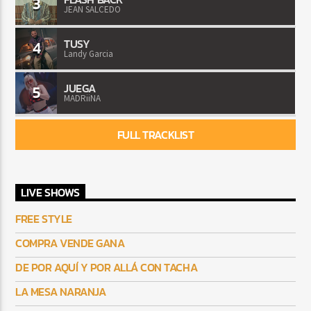
3
JEAN SALCEDO
TUSY
4
Landy Garcia
JUEGA
5
MADRiiNA
FULL TRACKLIST
LIVE SHOWS
FREE STYLE
COMPRA VENDE GANA
DE POR AQUÍ Y POR ALLÁ CON TACHA
LA MESA NARANJA