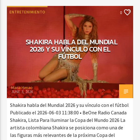
ENTRETENIMIENTO
0
SHAKIRA HABLA DEL MUNDIAL
2026 Y SU VÍNCULO CON EL
FÚTBOL
Maria Henao
JUNE 3, 2026
Shakira habla del Mundial 2026 y su vínculo con el fútbol
Publicado el 2026-06-03 11:38:00 • BeOne Radio Canada
Shakira, Lista Para Iluminar la Copa del Mundo 2026 La
artista colombiana Shakira se posiciona como una de
las figuras más relevantes de la próxima Copa del