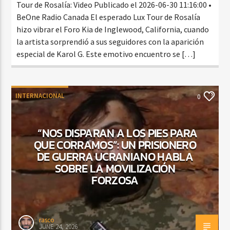
Tour de Rosalía: Video Publicado el 2026-06-30 11:16:00 •
BeOne Radio Canada El esperado Lux Tour de Rosalía
hizo vibrar el Foro Kia de Inglewood, California, cuando
la artista sorprendió a sus seguidores con la aparición
especial de Karol G. Este emotivo encuentro se […]
INTERNACIONAL
0
“NOS DISPARAN A LOS PIES PARA
QUE CORRAMOS”: UN PRISIONERO
DE GUERRA UCRANIANO HABLA
SOBRE LA MOVILIZACIÓN
FORZOSA
rasco
JUNE 24, 2026