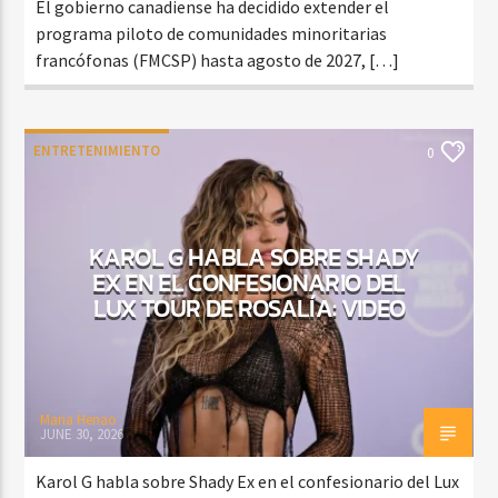
El gobierno canadiense ha decidido extender el
programa piloto de comunidades minoritarias
francófonas (FMCSP) hasta agosto de 2027, […]
ENTRETENIMIENTO
0
KAROL G HABLA SOBRE SHADY
EX EN EL CONFESIONARIO DEL
LUX TOUR DE ROSALÍA: VIDEO
Maria Henao
JUNE 30, 2026
Karol G habla sobre Shady Ex en el confesionario del Lux