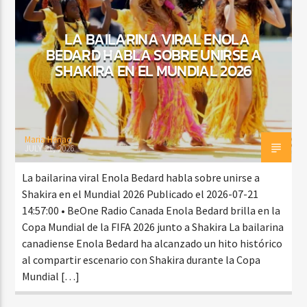
LA BAILARINA VIRAL ENOLA
BEDARD HABLA SOBRE UNIRSE A
CURRENT SHOW
SHAKIRA EN EL MUNDIAL 2026
SALSA MATUTINA
6:00 AM
9:00 AM
Maria Henao
JULY 21, 2026
Beone Radio
La bailarina viral Enola Bedard habla sobre unirse a
Shakira en el Mundial 2026 Publicado el 2026-07-21
14:57:00 • BeOne Radio Canada Enola Bedard brilla en la
Copa Mundial de la FIFA 2026 junto a Shakira La bailarina
canadiense Enola Bedard ha alcanzado un hito histórico
al compartir escenario con Shakira durante la Copa
Mundial […]