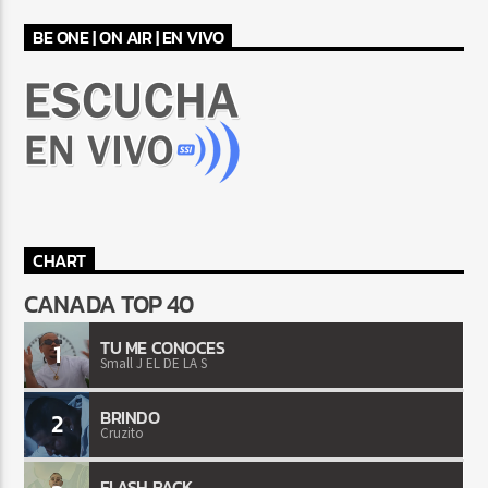
BE ONE | ON AIR | EN VIVO
CHART
CANADA TOP 40
TU ME CONOCES
1
Small J EL DE LA S
BRINDO
2
Cruzito
FLASH BACK