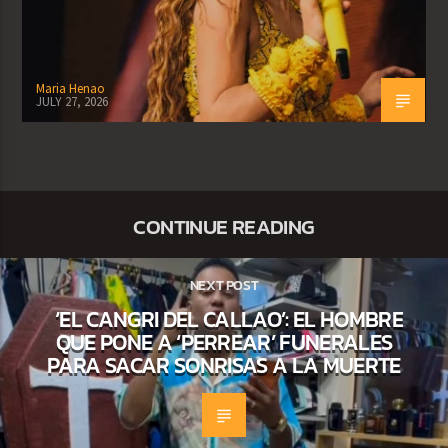
Maria Henao
JULY 27, 2026
CONTINUE READING
NEXT POST
‘EL CANGRI DEL CALLAO’: EL HOMBRE
QUE PONE A ‘PERREAR’ FUNERALES
PARA SACAR SONRISAS A LA MUERTE