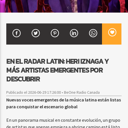
CURRENT SHOW
DJ MIX
12:00 AM
2:00 AM
EN EL RADAR LATIN: HERI IZNAGA Y
Beone Radio
MÁS ARTISTAS EMERGENTES POR
DESCUBRIR
Publicado el 2026-06-29 17:26:00 • BeOne Radio Canada
Nuevas voces emergentes de la música latina están listas
para conquistar el escenario global
En un panorama musical en constante evolución, un grupo
de artistas que apenas empieza a abrirse camino está listo