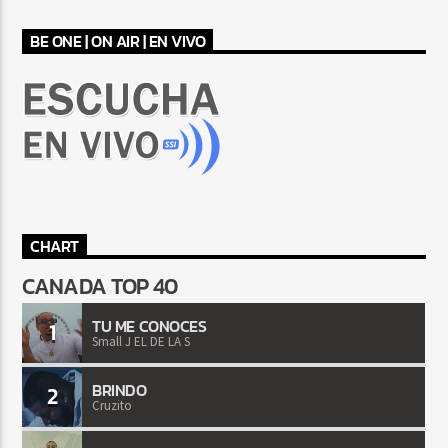
BE ONE | ON AIR | EN VIVO
CHART
CANADA TOP 40
TU ME CONOCES
1
Small J EL DE LA S
BRINDO
2
Cruzito