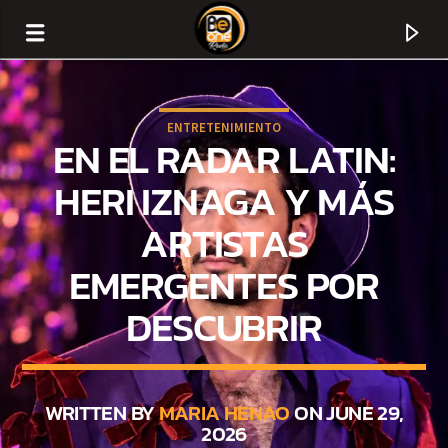
ENTRETENIMIENTO
EN EL RADAR LATIN:
HERI IZNAGA Y MÁS
ARTISTAS
EMERGENTES POR
DESCUBRIR
CURRENT TRACK
TITLE
WRITTEN BY
MARIA HENAO
ON JUNE 29,
2026
ARTIST