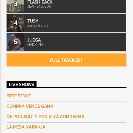
FLASH BACK
3
JEAN SALCEDO
TUSY
4
Landy Garcia
JUEGA
5
MADRiiNA
FULL TRACKLIST
LIVE SHOWS
FREE STYLE
COMPRA VENDE GANA
DE POR AQUÍ Y POR ALLÁ CON TACHA
LA MESA NARANJA