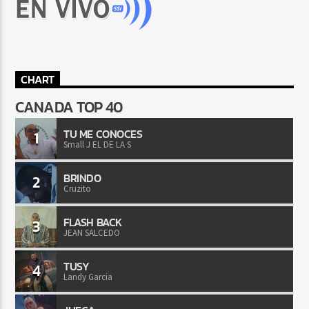
CHART
CANADA TOP 40
TU ME CONOCES
1
Small J EL DE LA S
BRINDO
2
Cruzito
FLASH BACK
3
JEAN SALCEDO
TUSY
4
Landy Garcia