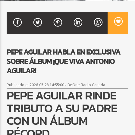
CURRENT SHOW
BALADAS ROMÁNTICAS
4:00 AM
6:00 AM
PEPE AGUILAR HABLA EN EXCLUSIVA
SOBRE ÁLBUM ¡QUE VIVA ANTONIO
AGUILAR!
Beone Radio
Publicado el 2026-05-28 14:55:00 • BeOne Radio Canada
PEPE AGUILAR RINDE
TRIBUTO A SU PADRE
CON UN ÁLBUM
RÉCORD