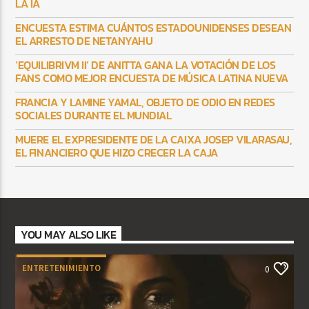
LA IA
ENCUESTA ESTIMA CUÁNTOS ESTADOUNIDENSES DESEAN
EL ARRESTO DE NETANYAHU
‘EQUILIBRIVM II’ DE ANITTA GANA LA VOTACIÓN DE LOS
FANS COMO MEJOR ENCUESTA DE MÚSICA LATINA NUEVA
FRANCIA Y LAMINE YAMAL, OBJETO DE ODIO EN REDES
SOCIALES DURANTE EL MUNDIAL
MUERE EL EXPRESIDENTE DE LA CAIXA JOSEP VILARASAU,
EL FINANCIERO QUE HIZO CRECER LA CAJA
YOU MAY ALSO LIKE
ENTRETENIMIENTO
0