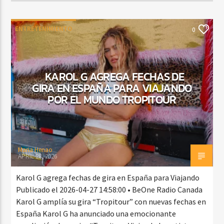
ENTRETENIMIENTO
0
KAROL G AGREGA FECHAS DE
GIRA EN ESPAÑA PARA VIAJANDO
POR EL MUNDO TROPITOUR
Maria Henao
APRIL 28, 2026
Karol G agrega fechas de gira en España para Viajando
Publicado el 2026-04-27 14:58:00 • BeOne Radio Canada
Karol G amplía su gira “Tropitour” con nuevas fechas en
España Karol G ha anunciado una emocionante