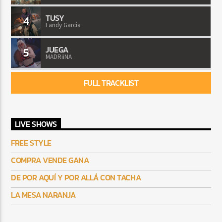
TUSY
4
Landy Garcia
JUEGA
5
MADRiiNA
FULL TRACKLIST
LIVE SHOWS
FREE STYLE
COMPRA VENDE GANA
DE POR AQUÍ Y POR ALLÁ CON TACHA
LA MESA NARANJA