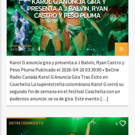
KAROL G ANUNCIA GIRA Y
PRESENTA A J BALVIN, RYAN
CASTRO Y PESO PLUMA
Maria Henao
APRIL 20, 2026
Karol G anuncia gira y presenta a J Balvin, Ryan Castro y
Peso Pluma Publicado el 2026-04-20 03:30:00 • BeOne
Radio Canada Karol G Anuncia Gira Tras Éxito en
Coachella La superestrella colombiana Karol G cerró su
segundo fin de semana en el festival Coachella con un
poderoso anuncio: se va de gira. Este evento […]
ENTRETENIMIENTO
0