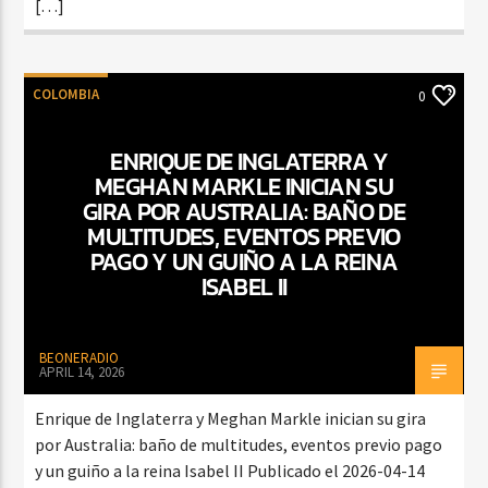
[…]
COLOMBIA
0
ENRIQUE DE INGLATERRA Y
MEGHAN MARKLE INICIAN SU
GIRA POR AUSTRALIA: BAÑO DE
MULTITUDES, EVENTOS PREVIO
PAGO Y UN GUIÑO A LA REINA
ISABEL II
BEONERADIO
APRIL 14, 2026
Enrique de Inglaterra y Meghan Markle inician su gira
por Australia: baño de multitudes, eventos previo pago
y un guiño a la reina Isabel II Publicado el 2026-04-14