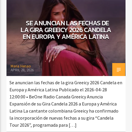
SE ANUNCIAN LAS FECHAS DE
CURRENT SHOW
LA GIRA GREEICY 2026 CANDELA
DJ MIX
12:00 AM
2:00 AM
EN EUROPA Y AMÉRICA LATINA
Beone Radio
Maria Henao
APRIL 28, 2026
Se anuncian las fechas de la gira Greeicy 2026 Candela en
Europa y América Latina Publicado el 2026-04-28
12:00:00 • BeOne Radio Canada Greeicy Anuncia
Expansión de su Gira Candela 2026 a Europa y América
Latina La cantante colombiana Greeicy ha confirmado
la incorporación de nuevas fechas a su gira “Candela
Tour 2026”, programada para […]