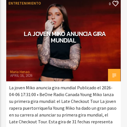
ENTRETENIMIENTO
0
LA JOVEN MIKO ANUNCIA GIRA
MUNDIAL
Maria Henao
APRIL 16, 2026
La joven Miko anuncia gira mundial Publicado el 2026-
04-06 17:31:00 • BeOne Radio Canada Young Miko lanza
su primera gira mundial: el Late Checkout Tour La joven
rapera puertorriqueña Young Miko ha dado un gran paso
en su carrera al anunciar su primera gira mundial, el
Late Checkout Tour. Esta gira de 31 fechas representa