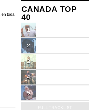
CANADA TOP
s en toda
40
TU ME CONOCES
1
Small J EL DE LA S
BRINDO
2
Cruzito
FLASH BACK
3
JEAN SALCEDO
TUSY
4
Landy Garcia
JUEGA
5
MADRiiNA
FULL TRACKLIST