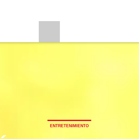
PORTES
PROGRAMAS
BEONE LEARNI
LOADING TITLE
BE
LOADING ARTIST
CURRENT SHOW
UPC
FREE STYLE
7:00 PM
9:00 PM
ENTRETENIMIENTO