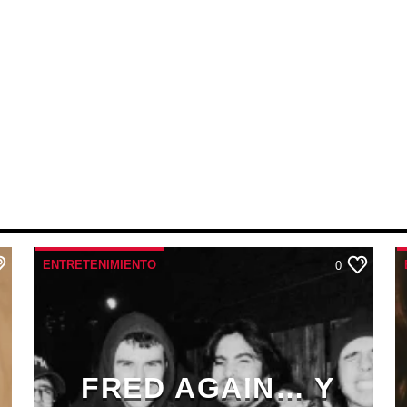
ENTRETENIMIENTO
0
FRED AGAIN… Y