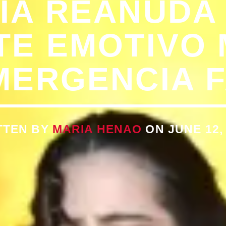
ÍA REANUDA 
E EMOTIVO
MERGENCIA F
TTEN BY
MARIA HENAO
ON JUNE 12,