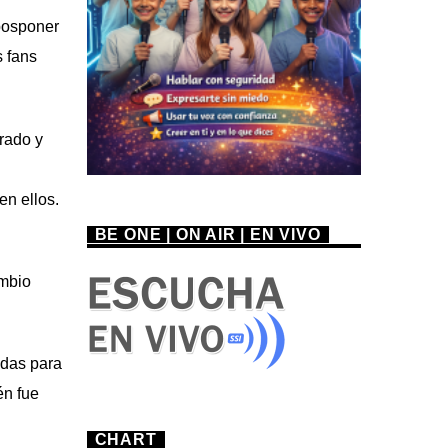
posponer
s fans
rado y
n ellos.
BE ONE | ON AIR | EN VIVO
ambio
idas para
én fue
CHART