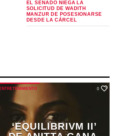
EL SENADO NIEGA LA
SOLICITUD DE WADITH
MANZUR DE POSESIONARSE
DESDE LA CÁRCEL
ENTRETENIMIENTO
0
‘EQUILIBRIVM II’