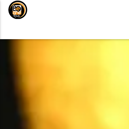
NOTICIAS
MÚSICA
DE
ANÚNCIATE
CURRENT TRACK
TITLE
ARTIST