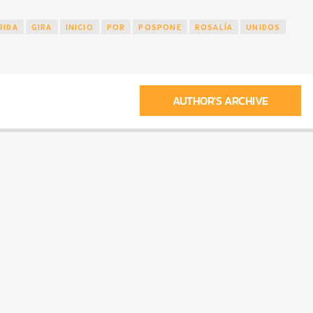
RIDA
GIRA
INICIO
POR
POSPONE
ROSALÍA
UNIDOS
AUTHOR'S ARCHIVE