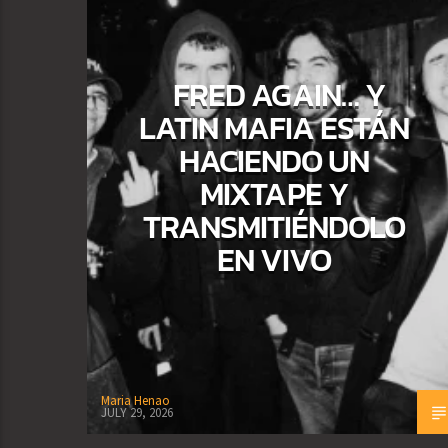
FRED AGAIN… Y
LATIN MAFIA ESTÁN
HACIENDO UN
MIXTAPE Y
TRANSMITIÉNDOLO
EN VIVO
Maria Henao
JULY 29, 2026