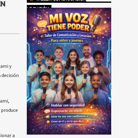
EN
LOCUCIÓN
iami y
 decisión
iami,
e produce
ionar a