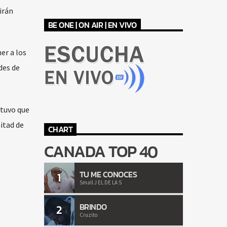
irán
BE ONE | ON AIR | EN VIVO
er a los
des de
 tuvo que
itad de
CHART
CANADA TOP 40
TU ME CONOCES
1
Small J EL DE LA S
BRINDO
2
Cruzito