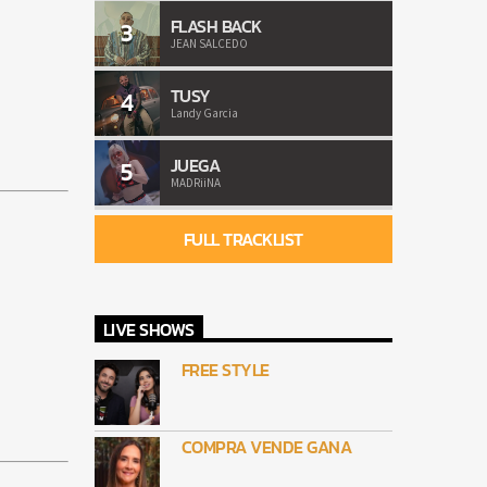
FLASH BACK
3
JEAN SALCEDO
TUSY
4
Landy Garcia
JUEGA
5
MADRiiNA
FULL TRACKLIST
LIVE SHOWS
FREE STYLE
COMPRA VENDE GANA