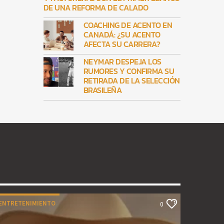
DE UNA REFORMA DE CALADO
COACHING DE ACENTO EN
CANADÁ: ¿SU ACENTO
AFECTA SU CARRERA?
NEYMAR DESPEJA LOS
RUMORES Y CONFIRMA SU
RETIRADA DE LA SELECCIÓN
BRASILEÑA
ENTRETENIMIENTO
0