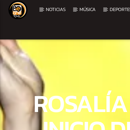
NOTICIAS
MÚSICA
DEPORTE
CURRENT TRACK
TITLE
ARTIST
CURRENT SHOW
BALADAS Y VALLENAT
ROSALÍA
3:00 PM
5:00 PM
INICIO 