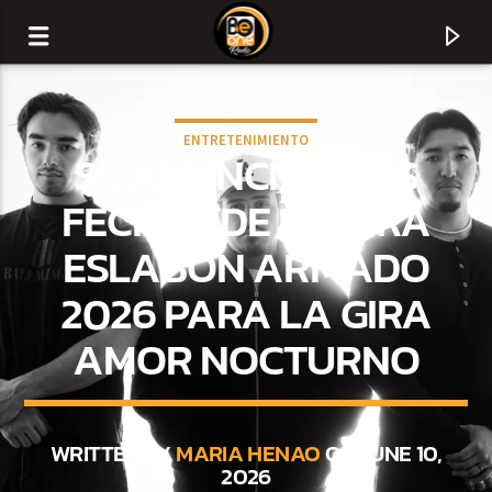
ENTRETENIMIENTO
SE ANUNCIAN LAS
FECHAS DE LA GIRA
ESLABÓN ARMADO
2026 PARA LA GIRA
AMOR NOCTURNO
CURRENT TRACK
TITLE
WRITTEN BY
MARIA HENAO
ON JUNE 10,
2026
ARTIST