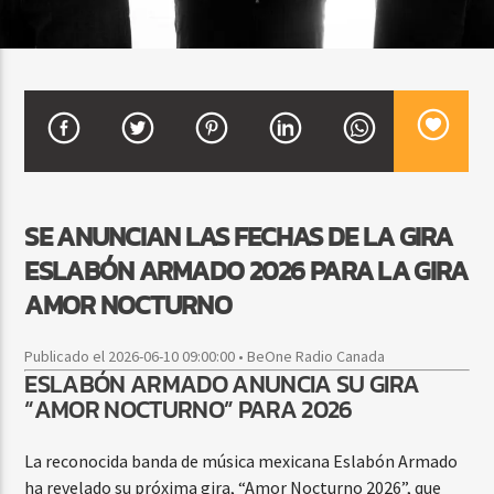
CURRENT SHOW
DJ MIX
12:00 AM
2:00 AM
SE ANUNCIAN LAS FECHAS DE LA GIRA
Beone Radio
ESLABÓN ARMADO 2026 PARA LA GIRA
AMOR NOCTURNO
Publicado el 2026-06-10 09:00:00 • BeOne Radio Canada
ESLABÓN ARMADO ANUNCIA SU GIRA
“AMOR NOCTURNO” PARA 2026
La reconocida banda de música mexicana Eslabón Armado
ha revelado su próxima gira, “Amor Nocturno 2026”, que