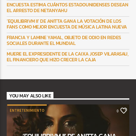
ENCUESTA ESTIMA CUÁNTOS ESTADOUNIDENSES DESEAN
EL ARRESTO DE NETANYAHU
‘EQUILIBRIVM II’ DE ANITTA GANA LA VOTACIÓN DE LOS
FANS COMO MEJOR ENCUESTA DE MÚSICA LATINA NUEVA
FRANCIA Y LAMINE YAMAL, OBJETO DE ODIO EN REDES
SOCIALES DURANTE EL MUNDIAL
MUERE EL EXPRESIDENTE DE LA CAIXA JOSEP VILARASAU,
EL FINANCIERO QUE HIZO CRECER LA CAJA
YOU MAY ALSO LIKE
ENTRETENIMIENTO
0