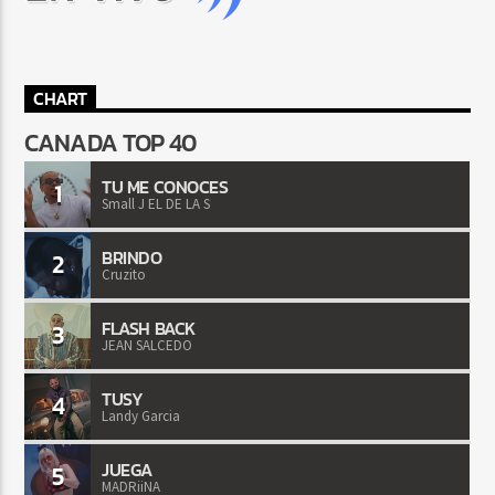
CHART
CANADA TOP 40
TU ME CONOCES
1
Small J EL DE LA S
BRINDO
2
Cruzito
FLASH BACK
3
JEAN SALCEDO
TUSY
4
Landy Garcia
JUEGA
5
MADRiiNA