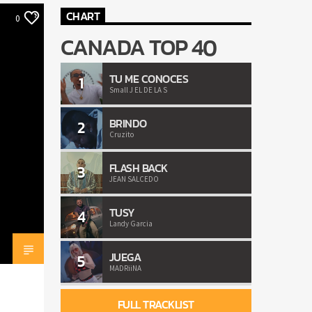
CHART
0
CANADA TOP 40
TU ME CONOCES
1
Small J EL DE LA S
BRINDO
2
Cruzito
FLASH BACK
3
JEAN SALCEDO
TUSY
4
Landy Garcia
JUEGA
5
MADRiiNA
FULL TRACKLIST