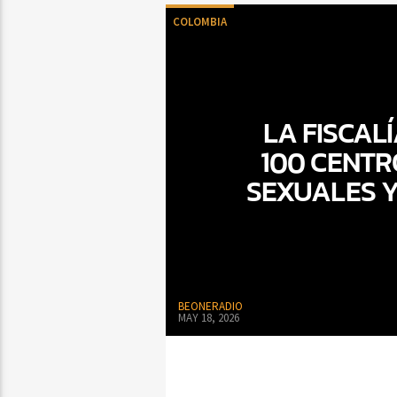
COLOMBIA
LA FISCAL
100 CENTR
SEXUALES Y
BEONERADIO
MAY 18, 2026