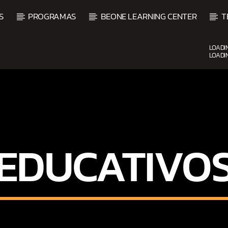
S
PROGRAMAS
BEONE LEARNING CENTER
T
LOADI
LOADI
CURRENT SHOW
BACHATA PARA EL CAMINO
5:00 PM
7:00 PM
EDUCATIVO