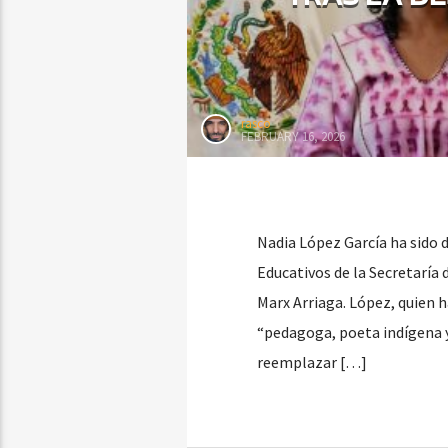
rasco
FEBRUARY 16, 2026
Nadia López García ha sido d
Educativos de la Secretaría 
Marx Arriaga. López, quien h
“pedagoga, poeta indígena y 
reemplazar […]