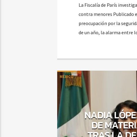
La Fiscalía de París investi
contra menores Publicado e
preocupación por la segurid
de un año, la alarma entre l
MÉXICO
NADIA LÓPE
DE MATERI
TRAS LA D