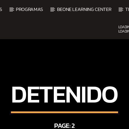
S
PROGRAMAS
BEONE LEARNING CENTER
T
LOADI
LOADI
CURRENT SHOW
BACHATA Y VALLENATO
9:00 AM
11:00 AM
DETENIDO
PAGE: 2