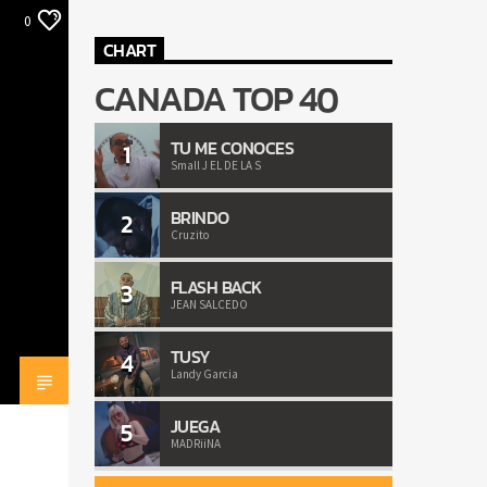
0
CHART
CANADA TOP 40
TU ME CONOCES
1
Small J EL DE LA S
BRINDO
2
Cruzito
FLASH BACK
3
JEAN SALCEDO
TUSY
4
Landy Garcia
JUEGA
5
MADRiiNA