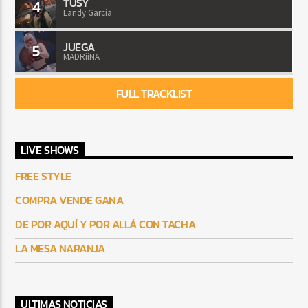
TUSY
4
Landy Garcia
JUEGA
5
MADRiiNA
FULL TRACKLIST
LIVE SHOWS
FREE STYLE
COMPRA VENDE GANA
DE POR AQUÍ Y POR ALLÁ CON TACHA
LA MESA NARANJA
ULTIMAS NOTICIAS