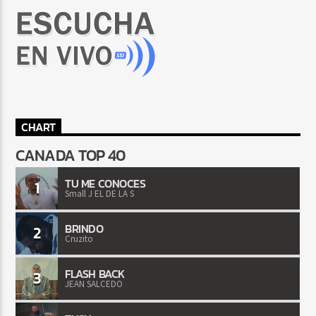
CHART
CANADA TOP 40
TU ME CONOCES
1
Small J EL DE LA S
BRINDO
2
Cruzito
FLASH BACK
3
JEAN SALCEDO