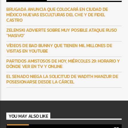
BRUGADA ANUNCIA QUE COLOCARÁ EN CIUDAD DE
MÉXICO NUEVAS ESCULTURAS DEL CHE Y DE FIDEL
CASTRO
ZELENSKI ADVIERTE SOBRE MUY POSIBLE ATAQUE RUSO
“MASIVO”
VÍDEOS DE BAD BUNNY QUE TIENEN MIL MILLONES DE
VISITAS EN YOUTUBE
PARTIDOS AMISTOSOS DE HOY, MIÉRCOLES 29: HORARIO Y
DÓNDE VER EN TV Y ONLINE
EL SENADO NIEGA LA SOLICITUD DE WADITH MANZUR DE
POSESIONARSE DESDE LA CÁRCEL
YOU MAY ALSO LIKE