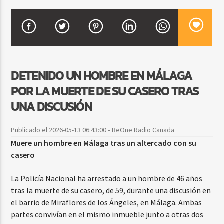
CURRENT SHOW
FIESTA DJ MIX
9:00 PM
12:00 AM
DETENIDO UN HOMBRE EN MÁLAGA
POR LA MUERTE DE SU CASERO TRAS
UNA DISCUSIÓN
Beone Radio
Publicado el 2026-05-13 06:43:00 • BeOne Radio Canada
Muere un hombre en Málaga tras un altercado con su
casero
La Policía Nacional ha arrestado a un hombre de 46 años
tras la muerte de su casero, de 59, durante una discusión en
el barrio de Miraflores de los Ángeles, en Málaga. Ambas
partes convivían en el mismo inmueble junto a otras dos