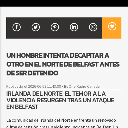
CURRENT SHOW
BACHATA Y VALLENATO
9:00 AM
11:00 AM
UN HOMBRE INTENTA DECAPITAR A
OTRO EN EL NORTE DE BELFAST ANTES
Beone Radio
DE SER DETENIDO
Publicado el 2026-06-09 11:43:00 • BeOne Radio Canada
IRLANDA DEL NORTE: EL TEMOR A LA
VIOLENCIA RESURGEN TRAS UN ATAQUE
EN BELFAST
La comunidad de Irlanda del Norte enfrenta un renovado
clima de tensión tras un violento incidente en Belfast. Un