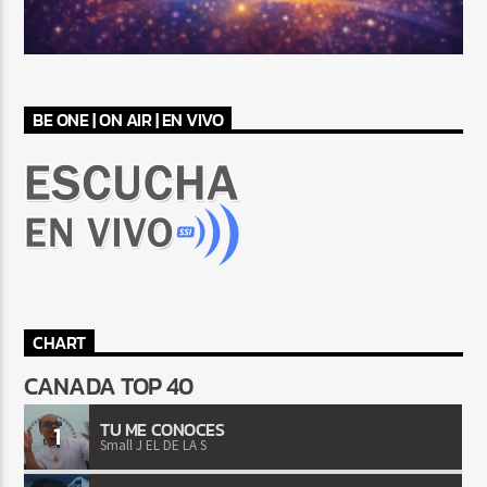
BE ONE | ON AIR | EN VIVO
CHART
CANADA TOP 40
TU ME CONOCES
1
Small J EL DE LA S