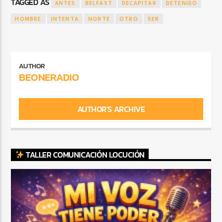
TAGGED AS
ANTES
BELFAST
DECAPITAR
DETENIDO
HOMBRE
INTENTA
NORTE
OTRO
SER
AUTHOR
BEONERADIO
AUTHOR'S ARCHIVE
TALLER COMUNICACIÓN LOCUCIÓN