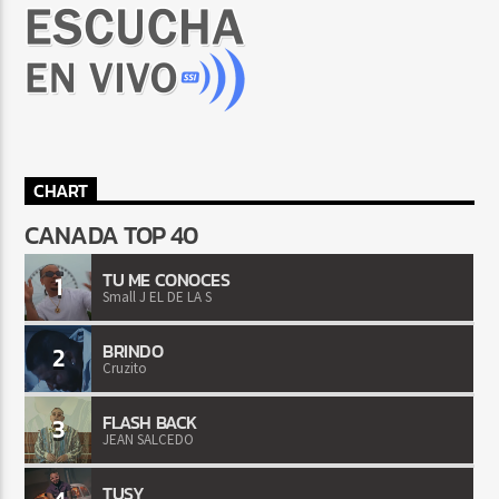
CHART
CANADA TOP 40
TU ME CONOCES
1
Small J EL DE LA S
BRINDO
2
Cruzito
FLASH BACK
3
JEAN SALCEDO
TUSY