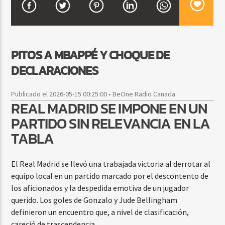
CURRENT SHOW
PITOS A MBAPPÉ Y CHOQUE DE
BACHATA Y VALLENATO
DECLARACIONES
9:00 AM
11:00 AM
Publicado el 2026-05-15 00:25:00 • BeOne Radio Canada
REAL MADRID SE IMPONE EN UN
PARTIDO SIN RELEVANCIA EN LA
Beone Radio
TABLA
El Real Madrid se llevó una trabajada victoria al derrotar al
equipo local en un partido marcado por el descontento de
los aficionados y la despedida emotiva de un jugador
querido. Los goles de Gonzalo y Jude Bellingham
definieron un encuentro que, a nivel de clasificación,
careció de trascendencia.