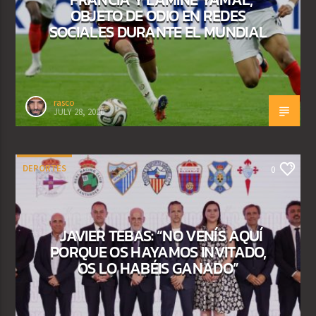
OBJETO DE ODIO EN REDES
SOCIALES DURANTE EL MUNDIAL
rasco
JULY 28, 2026
DEPORTES
0
JAVIER TEBAS: “NO VENÍS AQUÍ
PORQUE OS HAYAMOS INVITADO,
OS LO HABÉIS GANADO”