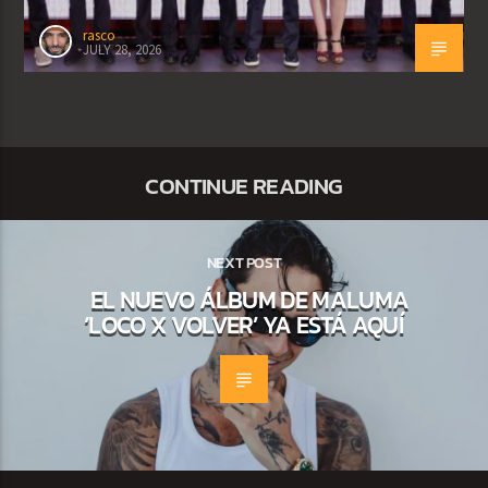
rasco
JULY 28, 2026
CONTINUE READING
NEXT POST
EL NUEVO ÁLBUM DE MALUMA
‘LOCO X VOLVER’ YA ESTÁ AQUÍ