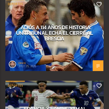
DEPORTES
0
ADIÓS A 114 AÑOS DE HISTORIA:
UN TRIBUNAL ECHA EL CIERRE AL
BRESCIA
rasco
JULY 29, 2026
DEPORTES
0
FRANCIA Y LAMINE YAMAL,