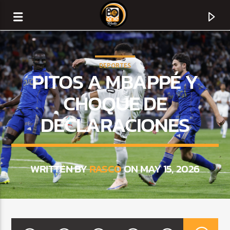
DEPORTES
PITOS A MBAPPÉ Y
CHOQUE DE
DECLARACIONES
WRITTEN BY
RASCO
ON MAY 15, 2026
CURRENT TRACK
TITLE
ARTIST