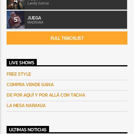
4
Landy Garcia
JUEGA
5
MADRiiNA
FULL TRACKLIST
LIVE SHOWS
FREE STYLE
COMPRA VENDE GANA
DE POR AQUÍ Y POR ALLÁ CON TACHA
LA MESA NARANJA
ULTIMAS NOTICIAS