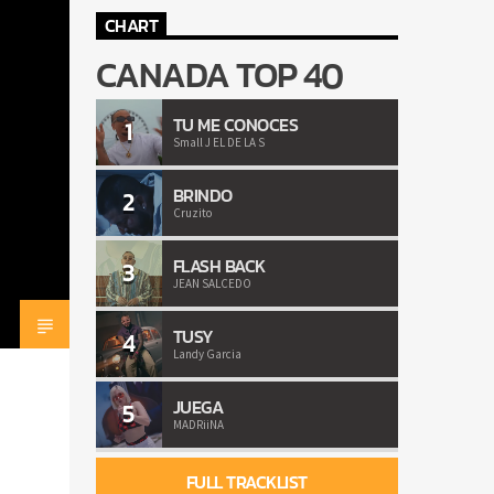
CHART
CANADA TOP 40
TU ME CONOCES
1
Small J EL DE LA S
BRINDO
2
Cruzito
FLASH BACK
3
JEAN SALCEDO
TUSY
4
Landy Garcia
JUEGA
5
MADRiiNA
FULL TRACKLIST