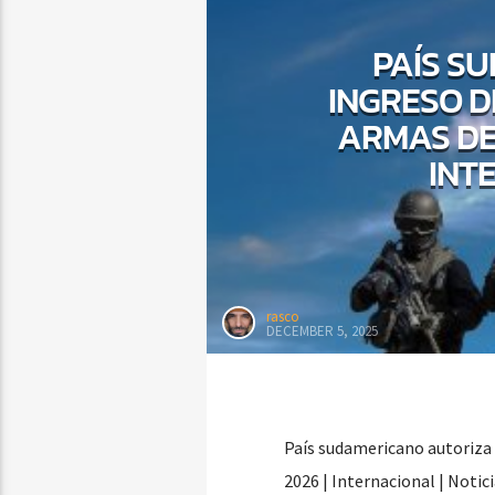
PAÍS S
INGRESO D
ARMAS DE
INT
rasco
DECEMBER 5, 2025
País sudamericano autoriza 
2026 | Internacional | Notic