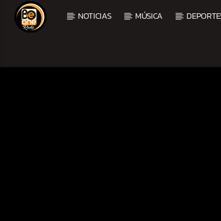
NOTICIAS
MÚSICA
DEPORTE
CURRENT TRACK
TITLE
ARTIST
CURRENT SHOW
BALADAS Y VALLENAT
2:00 PM
5:00 PM