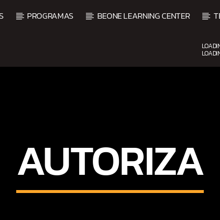
S
PROGRAMAS
BEONE LEARNING CENTER
T
LOADI
LOADI
UPCOMING SHOW
AUTORIZA
O
BALADAS Y VALLENATO
2:00 PM
5:00 PM