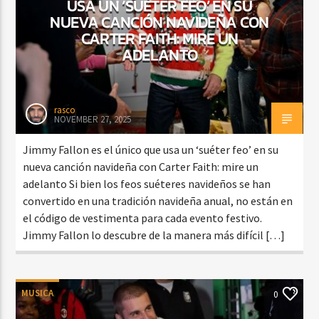
USA UN ‘SUÉTER FEO’ EN SU
NUEVA CANCIÓN NAVIDEÑA CON
CARTER FAITH: MIRE UN
ADELANTO
rasco
NOVEMBER 27, 2025
Jimmy Fallon es el único que usa un ‘suéter feo’ en su
nueva canción navideña con Carter Faith: mire un
adelanto Si bien los feos suéteres navideños se han
convertido en una tradición navideña anual, no están en
el código de vestimenta para cada evento festivo.
Jimmy Fallon lo descubre de la manera más difícil […]
MUSICA
0