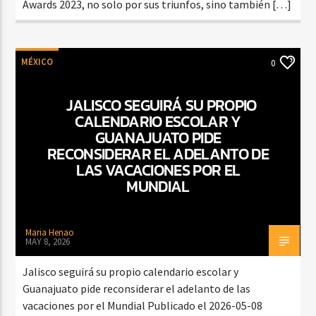
Awards 2023, no solo por sus triunfos, sino también […]
MÉXICO
0
JALISCO SEGUIRÁ SU PROPIO
CALENDARIO ESCOLAR Y
GUANAJUATO PIDE
RECONSIDERAR EL ADELANTO DE
LAS VACACIONES POR EL
MUNDIAL
Maria Henao
MAY 8, 2026
Jalisco seguirá su propio calendario escolar y
Guanajuato pide reconsiderar el adelanto de las
vacaciones por el Mundial Publicado el 2026-05-08