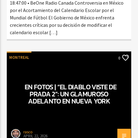
18:47:00 • BeOne Radio Canada Controversia en México
por el Acortamiento del Calendario Escolar por el
Mundial de Fútbol El Gobierno de México enfrenta
crecientes críticas por su decisión de modificar el
calendario escolar […]
MONTREAL
0
EN FOTOS | “EL DIABLO VISTE DE
PRADA 2”: UN GLAMUROSO
ADELANTO EN NUEVA YORK
rasco
APRIL 22, 2026