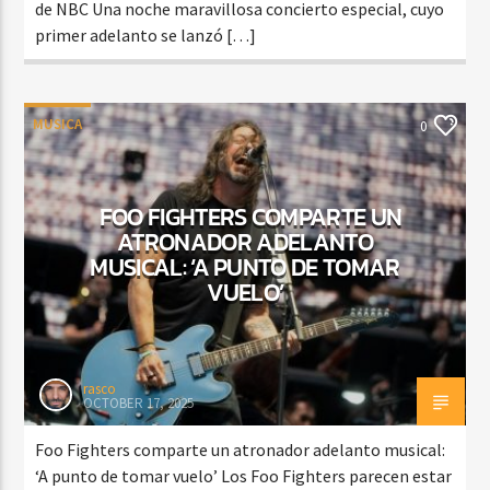
de NBC Una noche maravillosa concierto especial, cuyo
primer adelanto se lanzó […]
MUSICA
0
FOO FIGHTERS COMPARTE UN
ATRONADOR ADELANTO
MUSICAL: ‘A PUNTO DE TOMAR
VUELO’
rasco
OCTOBER 17, 2025
Foo Fighters comparte un atronador adelanto musical:
‘A punto de tomar vuelo’ Los Foo Fighters parecen estar