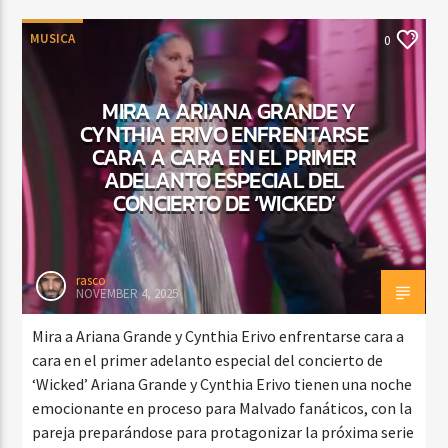
MUSICA
0
MIRA A ARIANA GRANDE Y
CYNTHIA ERIVO ENFRENTARSE
CARA A CARA EN EL PRIMER
ADELANTO ESPECIAL DEL
CONCIERTO DE ‘WICKED’
rasco
NOVEMBER 4, 2025
Mira a Ariana Grande y Cynthia Erivo enfrentarse cara a
cara en el primer adelanto especial del concierto de
‘Wicked’ Ariana Grande y Cynthia Erivo tienen una noche
emocionante en proceso para Malvado fanáticos, con la
pareja preparándose para protagonizar la próxima serie