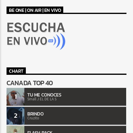
BE ONE | ON AIR | EN VIVO
CHART
CANADA TOP 40
TU ME CONOCES
1
Small J EL DE LA S
BRINDO
2
Cruzito
FLASH BACK