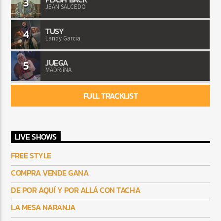
3
JEAN SALCEDO
TUSY
4
Landy Garcia
JUEGA
5
MADRiiNA
FULL TRACKLIST
LIVE SHOWS
FREE STYLE
COMPRA VENDE GANA
DE POR AQUÍ Y POR ALLÁ CON TACHA
LA MESA NARANJA