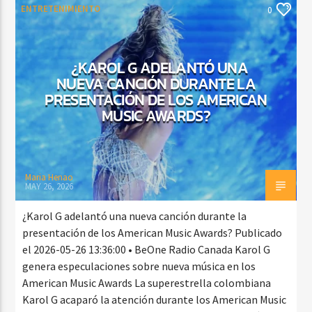
ENTRETENIMIENTO
0
¿KAROL G ADELANTÓ UNA
NUEVA CANCIÓN DURANTE LA
PRESENTACIÓN DE LOS AMERICAN
MUSIC AWARDS?
Maria Henao
MAY 26, 2026
¿Karol G adelantó una nueva canción durante la
presentación de los American Music Awards? Publicado
el 2026-05-26 13:36:00 • BeOne Radio Canada Karol G
genera especulaciones sobre nueva música en los
American Music Awards La superestrella colombiana
Karol G acaparó la atención durante los American Music