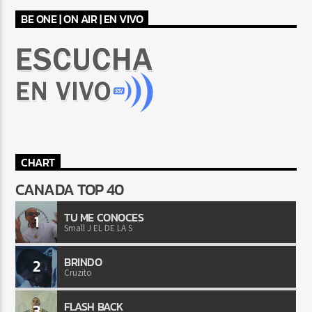
BE ONE | ON AIR | EN VIVO
CHART
CANADA TOP 40
TU ME CONOCES
1
Small J EL DE LA S
BRINDO
2
Cruzito
FLASH BACK
3