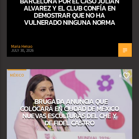
BARCELONA POR EL CASO JULIÁN
ALVAREZ Y EL CLUB CONFÍA EN
DEMOSTRAR QUE NO HA
VULNERADO NINGUNA NORMA
Maria Henao
JULY 30, 2026
MÉXICO
0
BRUGADA ANUNCIA QUE
COLOCARÁ EN CIUDAD DE MÉXICO
NUEVAS ESCULTURAS DEL CHE Y
DE FIDEL CASTRO