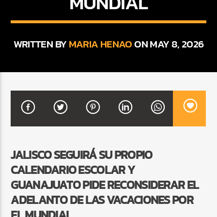
MUNDIAL
CURRENT SHOW
WRITTEN BY
MARIA HENAO
ON MAY 8, 2026
BALADAS Y VALLENATO
2:00 PM
5:00 PM
Beone Radio
JALISCO SEGUIRÁ SU PROPIO
CALENDARIO ESCOLAR Y
GUANAJUATO PIDE RECONSIDERAR EL
ADELANTO DE LAS VACACIONES POR
EL MUNDIAL