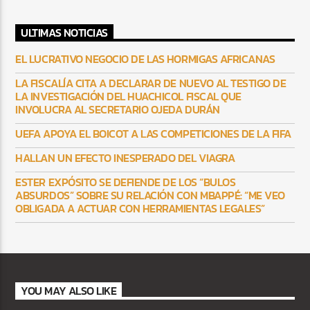
ULTIMAS NOTICIAS
EL LUCRATIVO NEGOCIO DE LAS HORMIGAS AFRICANAS
LA FISCALÍA CITA A DECLARAR DE NUEVO AL TESTIGO DE
LA INVESTIGACIÓN DEL HUACHICOL FISCAL QUE
INVOLUCRA AL SECRETARIO OJEDA DURÁN
UEFA APOYA EL BOICOT A LAS COMPETICIONES DE LA FIFA
HALLAN UN EFECTO INESPERADO DEL VIAGRA
ESTER EXPÓSITO SE DEFIENDE DE LOS “BULOS
ABSURDOS” SOBRE SU RELACIÓN CON MBAPPÉ: “ME VEO
OBLIGADA A ACTUAR CON HERRAMIENTAS LEGALES”
YOU MAY ALSO LIKE