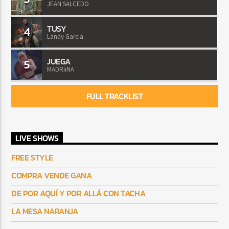
JEAN SALCEDO
TUSY
4
Landy Garcia
JUEGA
5
MADRiiNA
FULL TRACKLIST
LIVE SHOWS
FREE STYLE
COMPRA VENDE GANA
DE POR AQUÍ Y POR ALLÁ CON TACHA
LA MESA NARANJA