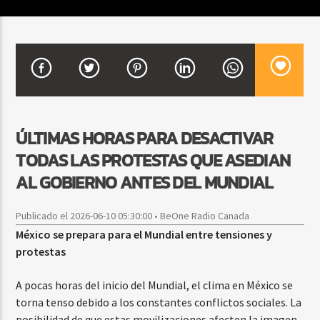
CURRENT SHOW
VIBRAS TROPICALES
2:00 AM
4:00 AM
ÚLTIMAS HORAS PARA DESACTIVAR
TODAS LAS PROTESTAS QUE ASEDIAN
Beone Radio
AL GOBIERNO ANTES DEL MUNDIAL
Publicado el 2026-06-10 05:30:00 • BeOne Radio Canada
México se prepara para el Mundial entre tensiones y
protestas
A pocas horas del inicio del Mundial, el clima en México se
torna tenso debido a los constantes conflictos sociales. La
posibilidad de que estas movilizaciones afecten la imagen