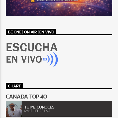
BE ONE | ON AIR | EN VIVO
CHART
CANADA TOP 40
TU ME CONOCES
1
Small J EL DE LA S