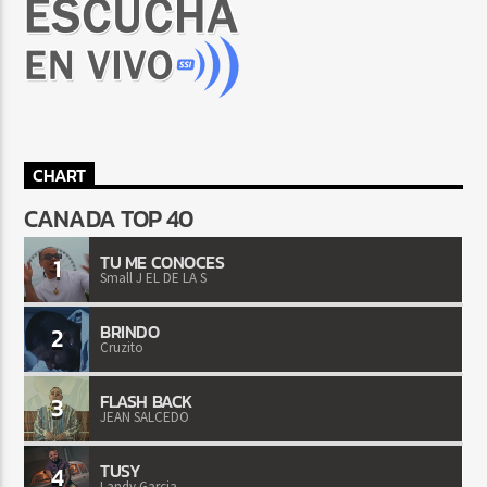
CHART
CANADA TOP 40
TU ME CONOCES
1
Small J EL DE LA S
BRINDO
2
Cruzito
FLASH BACK
3
JEAN SALCEDO
TUSY
4
Landy Garcia