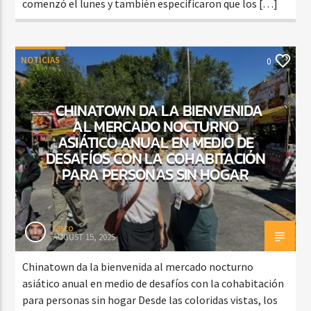
comenzó el lunes y también especificaron que los […]
NOTICIAS
0
CHINATOWN DA LA BIENVENIDA
AL MERCADO NOCTURNO
ASIÁTICO ANUAL EN MEDIO DE
DESAFÍOS CON LA COHABITACIÓN
PARA PERSONAS SIN HOGAR
rasco
AUGUST 15, 2025
Chinatown da la bienvenida al mercado nocturno
asiático anual en medio de desafíos con la cohabitación
para personas sin hogar Desde las coloridas vistas, los