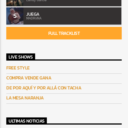
JUEGA
5
MADRiiNA
FULL TRACKLIST
LIVE SHOWS
FREE STYLE
COMPRA VENDE GANA
DE POR AQUÍ Y POR ALLÁ CON TACHA
LA MESA NARANJA
ULTIMAS NOTICIAS