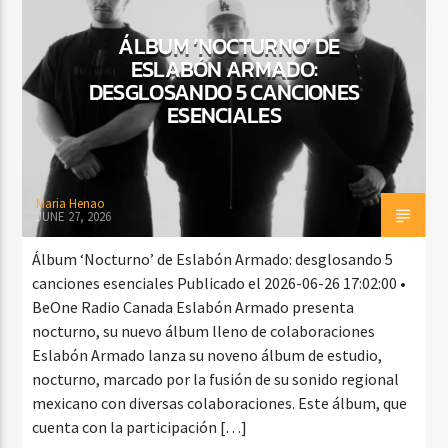
ÁLBUM ‘NOCTURNO’ DE
ESLABÓN ARMADO:
CURRENT SHOW
DESGLOSANDO 5 CANCIONES
FIESTA DJ DE FIN DE SEMANA
ESENCIALES
12:00 AM
3:00 AM
Maria Henao
JUNE 27, 2026
Beone Radio
Álbum ‘Nocturno’ de Eslabón Armado: desglosando 5
canciones esenciales Publicado el 2026-06-26 17:02:00 •
BeOne Radio Canada Eslabón Armado presenta
nocturno, su nuevo álbum lleno de colaboraciones
Eslabón Armado lanza su noveno álbum de estudio,
nocturno, marcado por la fusión de su sonido regional
mexicano con diversas colaboraciones. Este álbum, que
cuenta con la participación […]