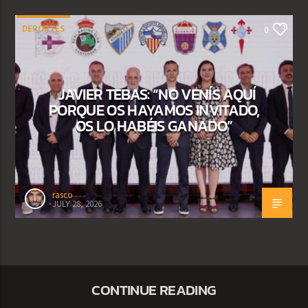
DEPORTES
0
JAVIER TEBAS: “NO VENÍS AQUÍ
PORQUE OS HAYAMOS INVITADO,
OS LO HABÉIS GANADO”
rasco
JULY 28, 2026
CONTINUE READING