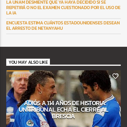
LA UNAM DESMIENTE QUE YA HAYA DECIDIDO SI SE
REPETIRÁ O NO EL EXAMEN CUESTIONADO POR EL USO DE
LA IA
ENCUESTA ESTIMA CUÁNTOS ESTADOUNIDENSES DESEAN
EL ARRESTO DE NETANYAHU
YOU MAY ALSO LIKE
DEPORTES
0
ADIÓS A 114 AÑOS DE HISTORIA:
UN TRIBUNAL ECHA EL CIERRE AL
BRESCIA