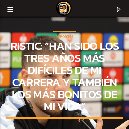
DEPORTES
RISTIC: “HAN SIDO LOS
TRES AÑOS MÁS
DIFÍCILES DE MI
CARRERA Y TAMBIÉN
LOS MÁS BONITOS DE
MI VIDA”
CURRENT TRACK
TITLE
ARTIST