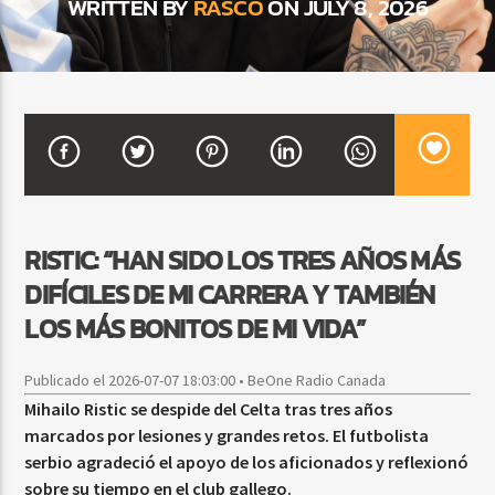
WRITTEN BY
RASCO
ON JULY 8, 2026
CURRENT SHOW
SALSA MATUTINA
6:00 AM
9:00 AM
RISTIC: “HAN SIDO LOS TRES AÑOS MÁS
Beone Radio
DIFÍCILES DE MI CARRERA Y TAMBIÉN
LOS MÁS BONITOS DE MI VIDA”
Publicado el 2026-07-07 18:03:00 • BeOne Radio Canada
Mihailo Ristic se despide del Celta tras tres años
marcados por lesiones y grandes retos. El futbolista
serbio agradeció el apoyo de los aficionados y reflexionó
sobre su tiempo en el club gallego.