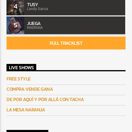
TUSY
4
Landy Garcia
JUEGA
5
MADRiiNA
FULL TRACKLIST
LIVE SHOWS
FREE STYLE
COMPRA VENDE GANA
DE POR AQUÍ Y POR ALLÁ CON TACHA
LA MESA NARANJA