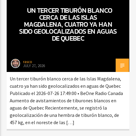
UN TERCER TIBURÓN BLANCO
CERCA DE LAS ISLAS
MAGDALENA, CUATRO YA HAN
CURRENT SHOW
SIDO GEOLOCALIZADOS EN AGUAS
BALADAS Y VALLENATO
DE QUEBEC
3:00 PM
5:00 PM
rasco
JULY 27, 2026
Beone Radio
Un tercer tiburón blanco cerca de las Islas Magdalena,
cuatro ya han sido geolocalizados en aguas de Quebec
Publicado el 2026-07-26 17:49:00 • BeOne Radio Canada
Aumento de avistamientos de tiburones blancos en
aguas de Quebec Recientemente, se registró la
geolocalización de una hembra de tiburón blanco, de
457 kg, en el noreste de las […]