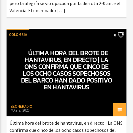
pero la alegría se vio opacada por la derrota 2-0 ante el
Valencia. El entrenador […]
COLOMBIA
0
ÚLTIMA HORA DEL BROTE DE
HANTAVIRUS, EN DIRECTO | LA
OMS CONFIRMA QUE CINCO DE
LOS OCHO CASOS SOPECHOSOS
DEL BARCO HAN DADO POSITIVO
EN HANTAVIRUS
BEONERADIO
MAY 7, 2026
Última hora del brote de hantavirus, en directo | La OMS
confirma que cinco de los ocho casos sopechosos del