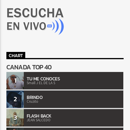
CHART
CANADA TOP 40
TU ME CONOCES
1
Small J EL DE LA S
BRINDO
2
Cruzito
FLASH BACK
3
JEAN SALCEDO