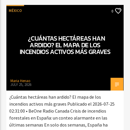
MÉXICO
0
¿CUÁNTAS HECTÁREAS HAN
ARDIDO? EL MAPA DE LOS
INCENDIOS ACTIVOS MÁS GRAVES
Maria Henao
JULY 25, 2026
¿Cuántas hectáreas han ardido? El mapa de los
incendios activos más graves Publicado el 2026-07-25
02:31:00 • BeOne Radio Canada Crisis de incendios
forestales en España: un conteo alarmante en las
últimas semanas En solo dos semanas, España ha