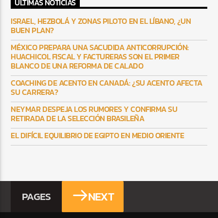
ULTIMAS NOTICIAS
ISRAEL, HEZBOLÁ Y ZONAS PILOTO EN EL LÍBANO, ¿UN
BUEN PLAN?
MÉXICO PREPARA UNA SACUDIDA ANTICORRUPCIÓN:
HUACHICOL FISCAL Y FACTURERAS SON EL PRIMER
BLANCO DE UNA REFORMA DE CALADO
COACHING DE ACENTO EN CANADÁ: ¿SU ACENTO AFECTA
SU CARRERA?
NEYMAR DESPEJA LOS RUMORES Y CONFIRMA SU
RETIRADA DE LA SELECCIÓN BRASILEÑA
EL DIFÍCIL EQUILIBRIO DE EGIPTO EN MEDIO ORIENTE
NEXT
PAGES