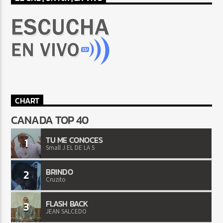
CHART
CANADA TOP 40
TU ME CONOCES
1
Small J EL DE LA S
BRINDO
2
Cruzito
FLASH BACK
3
JEAN SALCEDO