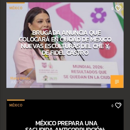
MÉXICO
0
BRUGADA ANUNCIA QUE
COLOCARÁ EN CIUDAD DE MÉXICO
NUEVAS ESCULTURAS DEL CHE Y
DE FIDEL CASTRO
Maria Henao
JULY 29, 2026
MÉXICO
0
MÉXICO PREPARA UNA
SACUDIDA ANTICORRUPCIÓN: