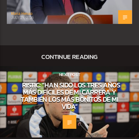
Maria Henao
JULY 29, 2026
CONTINUE READING
NEXT POST
RISTIC: “HAN SIDO LOS TRES AÑOS
MÁS DIFÍCILES DE MI CARRERA Y
TAMBIÉN LOS MÁS BONITOS DE MI
VIDA”