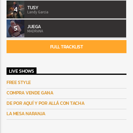
TUSY
4
Landy Garcia
JUEGA
5
MADRiiNA
FULL TRACKLIST
LIVE SHOWS
FREE STYLE
COMPRA VENDE GANA
DE POR AQUÍ Y POR ALLÁ CON TACHA
LA MESA NARANJA