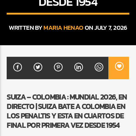
DESDE 1954
CURRENT SHOW
WRITTEN BY
MARIA HENAO
ON JULY 7, 2026
BALADAS Y VALLENATO
2:00 PM
5:00 PM
Beone Radio
SUIZA – COLOMBIA : MUNDIAL 2026, EN
DIRECTO | SUIZA BATE A COLOMBIA EN
LOS PENALTIS Y ESTA EN CUARTOS DE
FINAL POR PRIMERA VEZ DESDE 1954