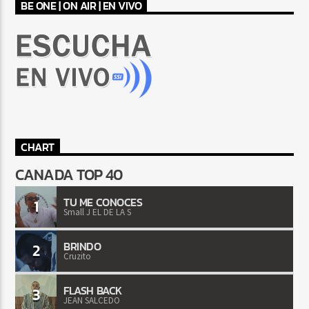
BE ONE | ON AIR | EN VIVO
CHART
CANADA TOP 40
TU ME CONOCES
1
Small J EL DE LA S
BRINDO
2
Cruzito
FLASH BACK
3
JEAN SALCEDO