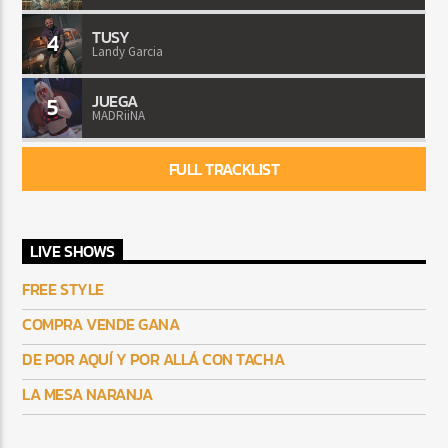
TUSY
4
Landy Garcia
JUEGA
5
MADRiiNA
FULL TRACKLIST
LIVE SHOWS
FREE STYLE
COMPRA VENDE GANA
DE POR AQUÍ Y POR ALLÁ CON TACHA
LA MESA NARANJA