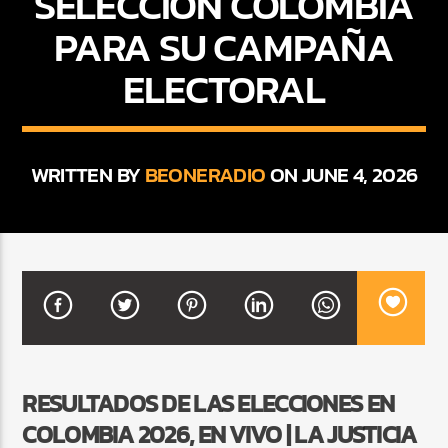
SELECCIÓN COLOMBIA
PARA SU CAMPAÑA
ELECTORAL
CURRENT SHOW
FIESTA DJ MIX
9:00 PM
12:00 AM
WRITTEN BY
BEONERADIO
ON JUNE 4, 2026
Beone Radio
RESULTADOS DE LAS ELECCIONES EN
COLOMBIA 2026, EN VIVO | LA JUSTICIA