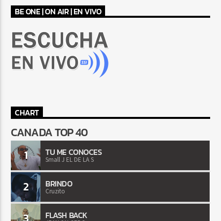
BE ONE | ON AIR | EN VIVO
CHART
CANADA TOP 40
TU ME CONOCES
1
Small J EL DE LA S
BRINDO
2
Cruzito
FLASH BACK
3