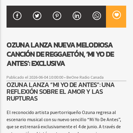
CURRENT SHOW
FIESTA DJ MIX
9:00 PM
12:00 AM
OZUNA LANZA NUEVA MELODIOSA
CANCIÓN DE REGGAETÓN, ‘MI YO DE
ANTES’: EXCLUSIVA
Beone Radio
Publicado el 2026-06-04 10:00:00 • BeOne Radio Canada
OZUNA LANZA “MI YO DE ANTES”: UNA
REFLEXIÓN SOBRE EL AMOR Y LAS
RUPTURAS
El reconocido artista puertorriqueño Ozuna regresa al
escenario musical con su nuevo sencillo “Mi Yo De Antes”,
que se estrenará exclusivamente el 4 de junio. A través de