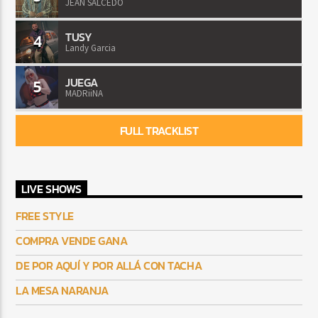
JEAN SALCEDO
TUSY
4
Landy Garcia
JUEGA
5
MADRiiNA
FULL TRACKLIST
LIVE SHOWS
FREE STYLE
COMPRA VENDE GANA
DE POR AQUÍ Y POR ALLÁ CON TACHA
LA MESA NARANJA