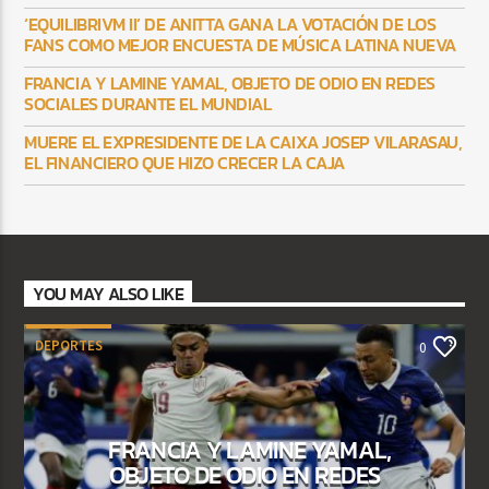
‘EQUILIBRIVM II’ DE ANITTA GANA LA VOTACIÓN DE LOS
FANS COMO MEJOR ENCUESTA DE MÚSICA LATINA NUEVA
FRANCIA Y LAMINE YAMAL, OBJETO DE ODIO EN REDES
SOCIALES DURANTE EL MUNDIAL
MUERE EL EXPRESIDENTE DE LA CAIXA JOSEP VILARASAU,
EL FINANCIERO QUE HIZO CRECER LA CAJA
YOU MAY ALSO LIKE
DEPORTES
0
FRANCIA Y LAMINE YAMAL,
OBJETO DE ODIO EN REDES