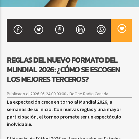
CURRENT SHOW
FIESTA DJ MIX
9:00 PM
12:00 AM
REGLAS DEL NUEVO FORMATO DEL
MUNDIAL 2026: ¿CÓMO SE ESCOGEN
Beone Radio
LOS MEJORES TERCEROS?
Publicado el 2026-05-24 09:00:00 • BeOne Radio Canada
La expectación crece en torno al Mundial 2026, a
semanas de su inicio. Con nuevas reglas y una mayor
participación, el torneo promete ser un espectáculo
inolvidable.
El Mundial de Fútbol 2026 se llevará a cabo en Estados