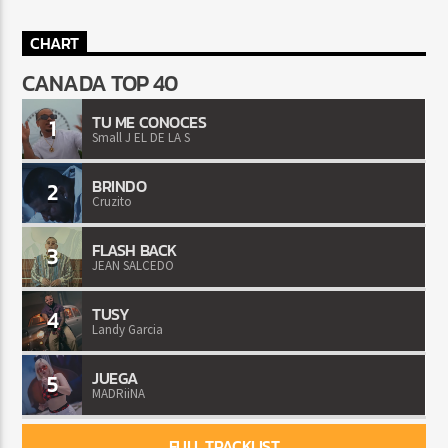
CHART
CANADA TOP 40
TU ME CONOCES
1
Small J EL DE LA S
BRINDO
2
Cruzito
FLASH BACK
3
JEAN SALCEDO
TUSY
4
Landy Garcia
JUEGA
5
MADRiiNA
FULL TRACKLIST