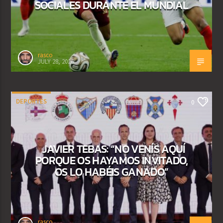
SOCIALES DURANTE EL MUNDIAL
rasco
JULY 28, 2026
DEPORTES
0
JAVIER TEBAS: “NO VENÍS AQUÍ
PORQUE OS HAYAMOS INVITADO,
OS LO HABÉIS GANADO”
rasco