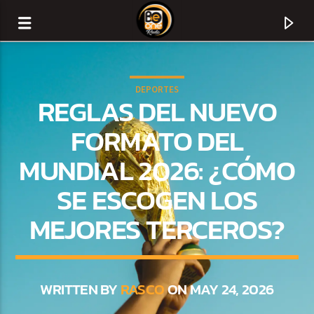
DEPORTES
REGLAS DEL NUEVO
FORMATO DEL
MUNDIAL 2026: ¿CÓMO
SE ESCOGEN LOS
MEJORES TERCEROS?
CURRENT TRACK
TITLE
WRITTEN BY
RASCO
ON MAY 24, 2026
ARTIST