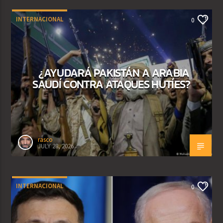
INTERNACIONAL
0
¿AYUDARÁ PAKISTÁN A ARABIA
SAUDÍ CONTRA ATAQUES HUTÍES?
rasco
JULY 28, 2026
INTERNACIONAL
0