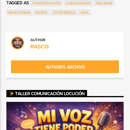
TAGGED AS
CONVERSACIÓN
LUKASHENKO
MACRON
MANTIENEN
RADIO
TELEFÓNICA
UNA
AUTHOR
RASCO
AUTHOR'S ARCHIVE
TALLER COMUNICACIÓN LOCUCIÓN