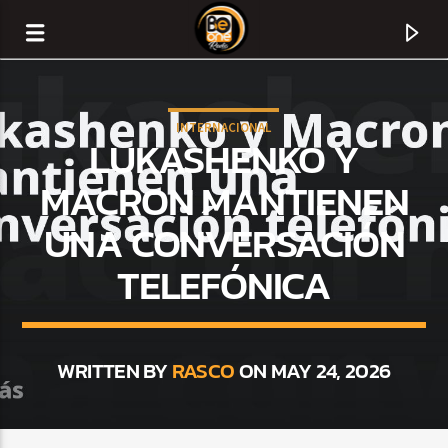
INTERNACIONAL
LUKASHENKO Y
MACRON MANTIENEN
UNA CONVERSACIÓN
TELEFÓNICA
WRITTEN BY
RASCO
ON MAY 24, 2026
CURRENT TRACK
TITLE
ARTIST