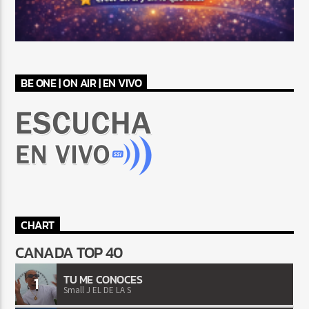
BE ONE | ON AIR | EN VIVO
CHART
CANADA TOP 40
TU ME CONOCES
1
Small J EL DE LA S