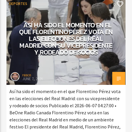
DEPORTES
0
ASÍ HA SIDO EL MOMENTO EN EL
QUE FLORENTINO PÉREZ VOTA EN
LAS ELECCIONES DEL REAL
MADRID: CON SU VICEPRESIDENTE
Y RODEADO DE SOCIOS
rasco
JUNE 7, 2026
Así ha sido el momento en el que Florentino Pérez vota
en las elecciones del Real Madrid: con su vicepresidente
y rodeado de socios Publicado el 2026-06-07 04:27:00 •
BeOne Radio Canada Florentino Pérez vota en las
elecciones del Real Madrid en medio de un ambiente
festivo El presidente del Real Madrid, Florentino Pérez,