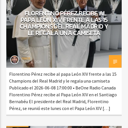
FLORENTINO PÉREZ RECIBE AL
PAPA LEÓN XIV FRENTE A LAS 15
CURRENT SHOW
CHAMPIONS DEL REAL MADRID Y
FIESTA DJ MIX
LE REGALA UNA CAMISETA
9:00 PM
12:00 AM
rasco
JUNE 8, 2026
Beone Radio
Florentino Pérez recibe al papa León XIV frente a las 15
Champions del Real Madrid y le regala una camiseta
Publicado el 2026-06-08 17:00:00 • BeOne Radio Canada
Florentino Pérez recibe al Papa León XIV en el Santiago
Bernabéu El presidente del Real Madrid, Florentino
Pérez, se reunió este lunes con el Papa León XIV […]