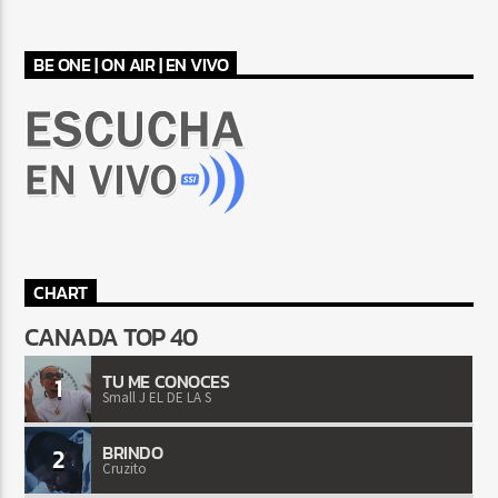
BE ONE | ON AIR | EN VIVO
CHART
CANADA TOP 40
TU ME CONOCES
1
Small J EL DE LA S
BRINDO
2
Cruzito