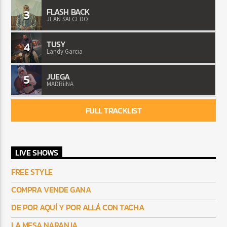
FLASH BACK
3
JEAN SALCEDO
TUSY
4
Landy Garcia
JUEGA
5
MADRiiNA
FULL TRACKLIST
LIVE SHOWS
FREE STYLE
COMPRA VENDE GANA
DE POR AQUÍ Y POR ALLÁ CON TACHA
LA MESA NARANJA