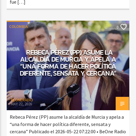
fue […]
COLOMBIA
0
REBECA PÉREZ (PP) ASUME LA
ALCALDÍA DE MURCIA Y APELA A
“UNA FORMA DE HACER POLÍTICA
DIFERENTE, SENSATA Y CERCANA”
BEONERADIO
MAY 22, 2026
Rebeca Pérez (PP) asume la alcaldía de Murcia y apela a
“una forma de hacer política diferente, sensata y
cercana” Publicado el 2026-05-22 07:22:00 • BeOne Radio