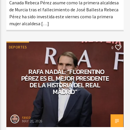
Canada Rebeca Pérez asume como la primera alcaldesa
de Murcia tras el fallecimiento de José Ballesta Rebeca
Pérez ha sido investida este viernes como la primera
mujer alcaldesa […]
DEPORTES
0
RAFA NADAL: “FLORENTINO
PÉREZ ES EL MEJOR PRESIDENTE
DE LA HISTORIA DEL REAL
MADRID”
rasco
MAY 20, 2026