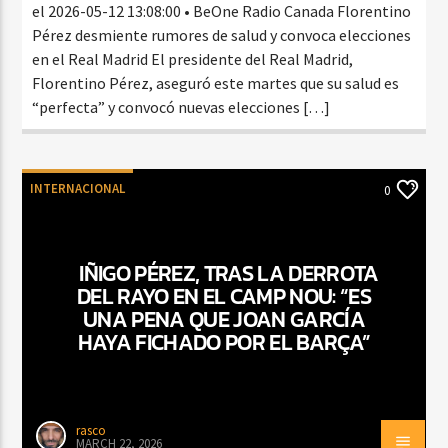
el 2026-05-12 13:08:00 • BeOne Radio Canada Florentino
Pérez desmiente rumores de salud y convoca elecciones
en el Real Madrid El presidente del Real Madrid,
Florentino Pérez, aseguró este martes que su salud es
“perfecta” y convocó nuevas elecciones […]
INTERNACIONAL
0
IÑIGO PÉREZ, TRAS LA DERROTA
DEL RAYO EN EL CAMP NOU: “ES
UNA PENA QUE JOAN GARCÍA
HAYA FICHADO POR EL BARÇA”
rasco
MARCH 22, 2026