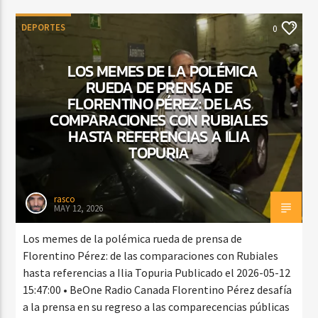
DEPORTES
0
LOS MEMES DE LA POLÉMICA
RUEDA DE PRENSA DE
FLORENTINO PÉREZ: DE LAS
COMPARACIONES CON RUBIALES
HASTA REFERENCIAS A ILIA
TOPURIA
rasco
MAY 12, 2026
Los memes de la polémica rueda de prensa de
Florentino Pérez: de las comparaciones con Rubiales
hasta referencias a Ilia Topuria Publicado el 2026-05-12
15:47:00 • BeOne Radio Canada Florentino Pérez desafía
a la prensa en su regreso a las comparecencias públicas