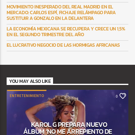
MOVIMIENTO INESPERADO DEL REAL MADRID EN EL
MERCADO: CARLOS ESPÍ, FICHAJE RELÁMPAGO PARA
SUSTITUIR A GONZALO EN LA DELANTERA
LA ECONOMÍA MEXICANA SE RECUPERA Y CRECE UN 1,5%
EN EL SEGUNDO TRIMESTRE DEL AÑO
EL LUCRATIVO NEGOCIO DE LAS HORMIGAS AFRICANAS
YOU MAY ALSO LIKE
ENTRETENIMIENTO
0
KAROL G PREPARA NUEVO
ÁLBUM ‘NO ME ARREPIENTO DE