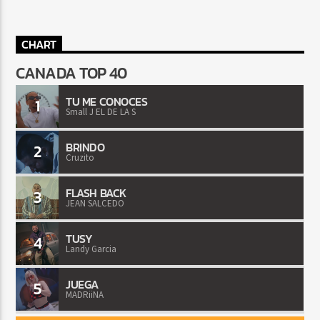
CHART
CANADA TOP 40
TU ME CONOCES
1
Small J EL DE LA S
BRINDO
2
Cruzito
FLASH BACK
3
JEAN SALCEDO
TUSY
4
Landy Garcia
JUEGA
5
MADRiiNA