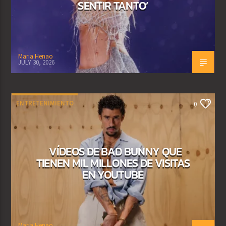
SENTIR TANTO’
Maria Henao
JULY 30, 2026
ENTRETENIMIENTO
0
VÍDEOS DE BAD BUNNY QUE
TIENEN MIL MILLONES DE VISITAS
EN YOUTUBE
Maria Henao