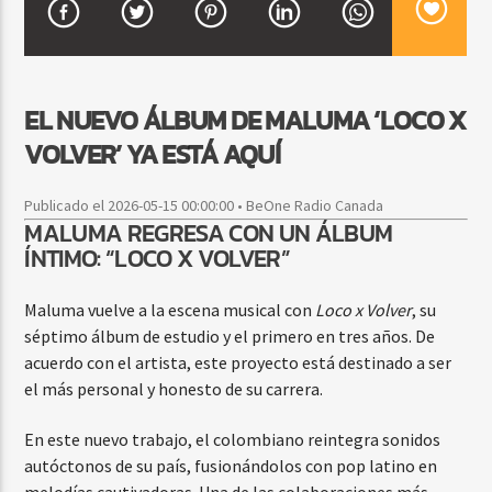
CURRENT SHOW
EL NUEVO ÁLBUM DE MALUMA ‘LOCO X
VIBRAS TROPICALES
VOLVER’ YA ESTÁ AQUÍ
2:00 AM
4:00 AM
Publicado el 2026-05-15 00:00:00 • BeOne Radio Canada
MALUMA REGRESA CON UN ÁLBUM
ÍNTIMO: “LOCO X VOLVER”
Beone Radio
Maluma vuelve a la escena musical con
Loco x Volver
, su
séptimo álbum de estudio y el primero en tres años. De
acuerdo con el artista, este proyecto está destinado a ser
el más personal y honesto de su carrera.
En este nuevo trabajo, el colombiano reintegra sonidos
autóctonos de su país, fusionándolos con pop latino en