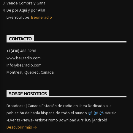
Vende Compra y Gana
De por Aquí y por Alla!
Live YouTube:
Beoneradio
CONTACTO
+1(438) 488-3296
www.be1radio.com
info@be1radio.com
Montreal, Quebec, Canada
SOBRE NOSOTROS
Broadcast | Canada Estación de radio en línea Dedicado a la
población de habla hispana de todo el mundo
▪Music
▪Events ▪News▪ Artist▪Promo Download APP iOS |Android
Descubrir más