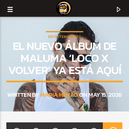
ENTRETENIMIENTO
EL NUEVO ÁLBUM DE
MALUMA ‘LOCO X
VOLVER’ YA ESTÁ AQUÍ
WRITTEN BY
MARIA HENAO
ON MAY 15, 2026
CURRENT TRACK
TITLE
ARTIST