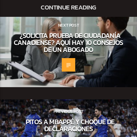
CONTINUE READING
NEXT POST
¿SOLICITA PRUEBA DE CIUDADANÍA
CANADIENSE? AQUÍ HAY 10 CONSEJOS
DE UN ABOGADO
PREVIOUS POST
PITOS A MBAPPÉ Y CHOQUE DE
DECLARACIONES