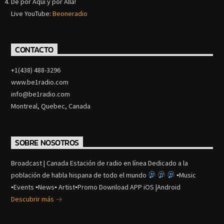
De por Aquí y por Alla!
Live YouTube:
Beoneradio
CONTACTO
+1(438) 488-3296
www.be1radio.com
info@be1radio.com
Montreal, Quebec, Canada
SOBRE NOSOTROS
Broadcast | Canada Estación de radio en línea Dedicado a la
población de habla hispana de todo el mundo
▪Music
▪Events ▪News▪ Artist▪Promo Download APP iOS |Android
Descubrir más