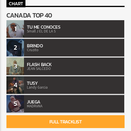
CHART
CANADA TOP 40
TU ME CONOCES
1
Small J EL DE LA S
BRINDO
2
Cruzito
FLASH BACK
3
JEAN SALCEDO
TUSY
4
Landy Garcia
JUEGA
5
MADRiiNA
FULL TRACKLIST