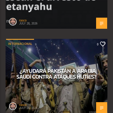
rasco
JULY 28, 2026
INTERNACIONAL
0
¿AYUDARÁ PAKISTÁN A ARABIA
SAUDÍ CONTRA ATAQUES HUTÍES?
rasco
JULY 28, 2026